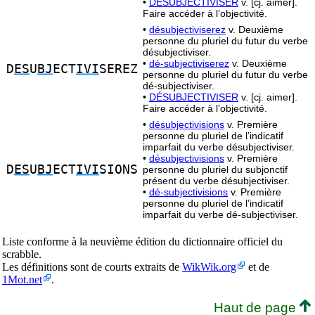
•
DÉSUBJECTIVISER
v. [cj. aimer].
Faire accéder à l’objectivité.
•
désubjectiviserez
v. Deuxième
personne du pluriel du futur du verbe
désubjectiviser.
•
dé-subjectiviserez
v. Deuxième
D
ES
U
BJ
ECT
IVI
SEREZ
personne du pluriel du futur du verbe
dé-subjectiviser.
•
DÉSUBJECTIVISER
v. [cj. aimer].
Faire accéder à l’objectivité.
•
désubjectivisions
v. Première
personne du pluriel de l’indicatif
imparfait du verbe désubjectiviser.
•
désubjectivisions
v. Première
D
ES
U
BJ
ECT
IVI
SIONS
personne du pluriel du subjonctif
présent du verbe désubjectiviser.
•
dé-subjectivisions
v. Première
personne du pluriel de l’indicatif
imparfait du verbe dé-subjectiviser.
Liste conforme à la neuvième édition du dictionnaire officiel du
scrabble.
Les définitions sont de courts extraits de
WikWik.org
et de
1Mot.net
.
Haut de page