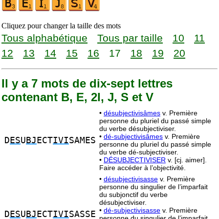
Cliquez pour changer la taille des mots
Tous alphabétique
Tous par taille
10
11
12
13
14
15
16
17
18
19
20
Il y a 7 mots de dix-sept lettres
contenant B, E, 2I, J, S et V
•
désubjectivisâmes
v. Première
personne du pluriel du passé simple
du verbe désubjectiviser.
•
dé-subjectivisâmes
v. Première
D
ES
U
BJ
ECT
IVI
SAMES
personne du pluriel du passé simple
du verbe dé-subjectiviser.
•
DÉSUBJECTIVISER
v. [cj. aimer].
Faire accéder à l’objectivité.
•
désubjectivisasse
v. Première
personne du singulier de l’imparfait
du subjonctif du verbe
désubjectiviser.
•
dé-subjectivisasse
v. Première
D
ES
U
BJ
ECT
IVI
SASSE
personne du singulier de l’imparfait