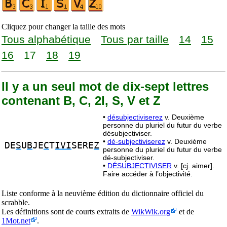
Cliquez pour changer la taille des mots
Tous alphabétique
Tous par taille
14
15
16
17
18
19
Il y a un seul mot de dix-sept lettres
contenant B, C, 2I, S, V et Z
•
désubjectiviserez
v. Deuxième
personne du pluriel du futur du verbe
désubjectiviser.
•
dé-subjectiviserez
v. Deuxième
DE
S
U
B
JE
C
T
IVI
SERE
Z
personne du pluriel du futur du verbe
dé-subjectiviser.
•
DÉSUBJECTIVISER
v. [cj. aimer].
Faire accéder à l’objectivité.
Liste conforme à la neuvième édition du dictionnaire officiel du
scrabble.
Les définitions sont de courts extraits de
WikWik.org
et de
1Mot.net
.