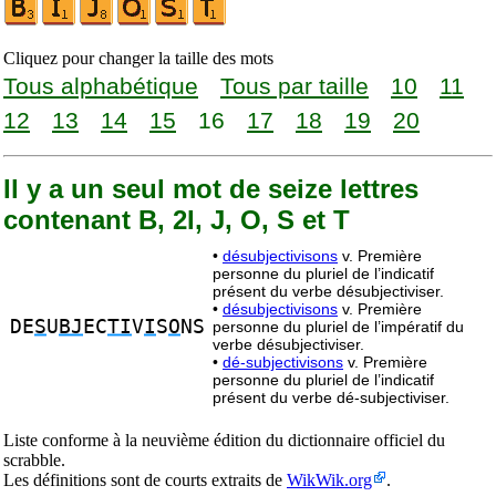
Cliquez pour changer la taille des mots
Tous alphabétique
Tous par taille
10
11
12
13
14
15
16
17
18
19
20
Il y a un seul mot de seize lettres
contenant B, 2I, J, O, S et T
•
désubjectivisons
v. Première
personne du pluriel de l’indicatif
présent du verbe désubjectiviser.
•
désubjectivisons
v. Première
DE
S
U
BJ
EC
TI
V
I
S
O
NS
personne du pluriel de l’impératif du
verbe désubjectiviser.
•
dé-subjectivisons
v. Première
personne du pluriel de l’indicatif
présent du verbe dé-subjectiviser.
Liste conforme à la neuvième édition du dictionnaire officiel du
scrabble.
Les définitions sont de courts extraits de
WikWik.org
.