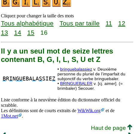
Cliquez pour changer la taille des mots
Tous alphabétique
Tous par taille
11
12
13
14
15
16
Il y a un seul mot de seize lettres
contenant B, G, I, L, S, U et Z
•
bringuebalassiez
v. Deuxième
personne du pluriel de l’imparfait du
B
R
I
N
GU
EBA
L
A
S
SIE
Z
subjonctif du verbe bringuebaler.
•
BRINGUEBALER
v. [cj. aimer]. (=
brimbaler) Secouer.
Liste conforme à la neuvième édition du dictionnaire officiel du
scrabble.
Les définitions sont de courts extraits de
WikWik.org
et de
1Mot.net
.
Haut de page