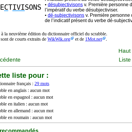
•
désubjectivisons
v. Première personne d
E
C
T
IVI
SONS
l’impératif du verbe désubjectiviser.
•
dé-subjectivisons
v. Première personne d
de l’indicatif présent du verbe dé-subjectiv
à la neuvième édition du dictionnaire officiel du scrabble.
 sont de courts extraits de
WikWik.org
et de
1Mot.net
.
Haut
écédente
Liste
tte liste pour :
ionnaire français :
29 mots
bble en anglais : aucun mot
bble en espagnol : aucun mot
ble en italien : aucun mot
bble en allemand : aucun mot
bble en roumain : aucun mot
b recommandés