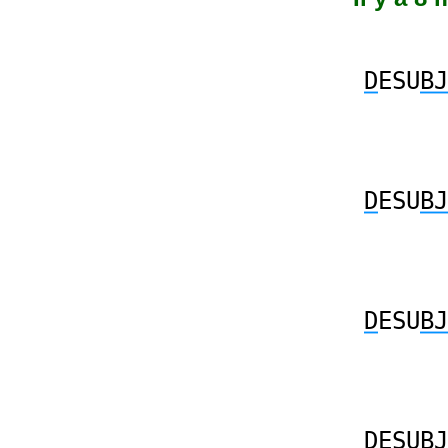
D
ESU
BJ
D
ESU
BJ
D
ESU
BJ
D
ESU
BJ