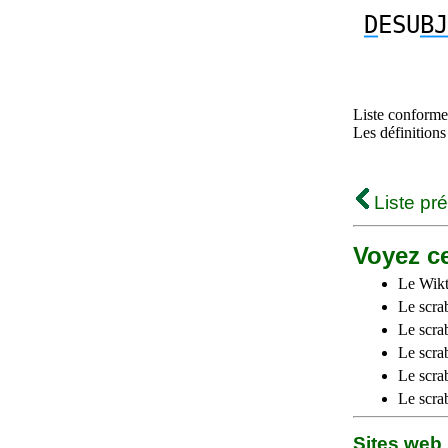
D
ESU
BJ
Liste conforme 
Les définitions
Liste pr
Voyez ce
Le Wikt
Le scra
Le scra
Le scrab
Le scra
Le scra
Sites we