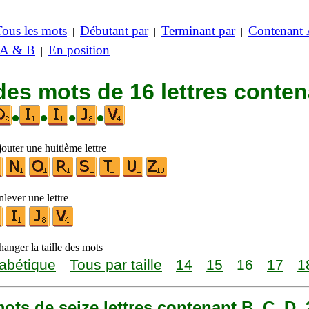
Tous les mots
Débutant par
Terminant par
Contenant
|
|
|
 A & B
En position
|
des mots de 16 lettres conte
•
•
•
•
outer une huitième lettre
lever une lettre
anger la taille des mots
abétique
Tous par taille
14
15
16
17
1
 mots de seize lettres contenant B, C, D, 2