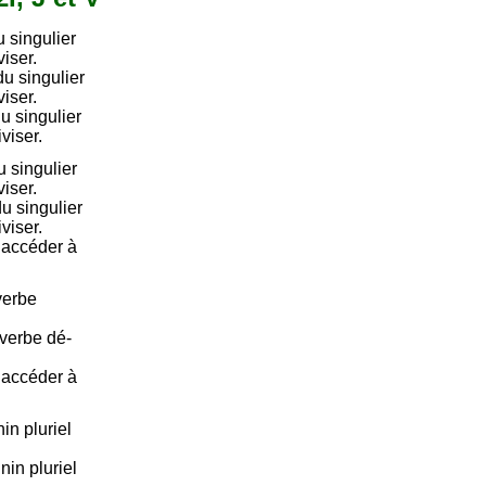
 singulier
viser.
u singulier
viser.
u singulier
viser.
 singulier
viser.
u singulier
viser.
e accéder à
verbe
 verbe dé-
e accéder à
in pluriel
nin pluriel