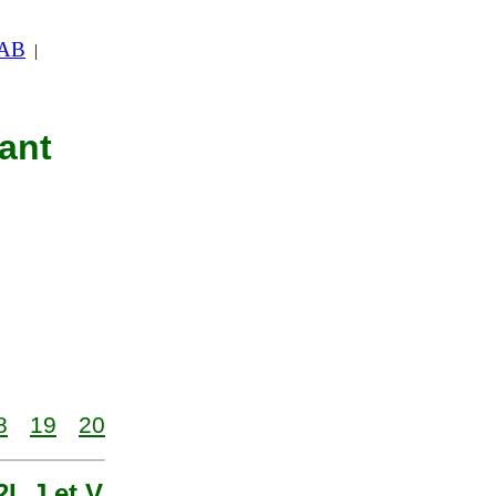
 AB
|
nant
8
19
20
I, J et V