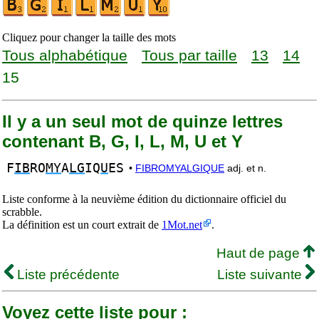
Cliquez pour changer la taille des mots
Tous alphabétique
Tous par taille
13
14
15
Il y a un seul mot de quinze lettres
contenant B, G, I, L, M, U et Y
F
IB
RO
MY
A
LG
IQ
U
ES
•
FIBROMYALGIQUE
adj. et n.
Liste conforme à la neuvième édition du dictionnaire officiel du
scrabble.
La définition est un court extrait de
1Mot.net
.
Haut de page
Liste précédente
Liste suivante
Voyez cette liste pour :