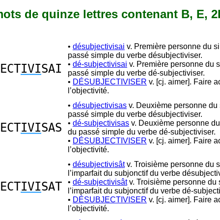
 mots de quinze lettres contenant B, E, 2I
•
désubjectivisai
v. Première personne du si
passé simple du verbe désubjectiviser.
•
dé-subjectivisai
v. Première personne du s
ECT
IVI
SAI
passé simple du verbe dé-subjectiviser.
•
DÉSUBJECTIVISER
v. [cj. aimer]. Faire 
l’objectivité.
•
désubjectivisas
v. Deuxième personne du s
passé simple du verbe désubjectiviser.
•
dé-subjectivisas
v. Deuxième personne du 
ECT
IVI
SAS
du passé simple du verbe dé-subjectiviser.
•
DÉSUBJECTIVISER
v. [cj. aimer]. Faire 
l’objectivité.
•
désubjectivisât
v. Troisième personne du s
l’imparfait du subjonctif du verbe désubjectiv
•
dé-subjectivisât
v. Troisième personne du 
ECT
IVI
SAT
l’imparfait du subjonctif du verbe dé-subjecti
•
DÉSUBJECTIVISER
v. [cj. aimer]. Faire 
l’objectivité.