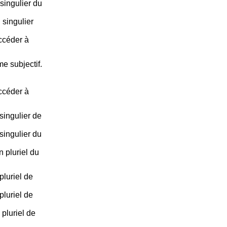
singulier du
 singulier
accéder à
e subjectif.
accéder à
ingulier de
ingulier du
 pluriel du
luriel de
luriel de
pluriel de