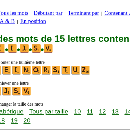
Tous les mots
Débutant par
Terminant par
Contenant
|
|
|
 A & B
En position
|
des mots de 15 lettres conte
•
•
•
•
outer une huitième lettre
lever une lettre
anger la taille des mots
abétique
Tous par taille
10
11
12
13
1
18
19
20