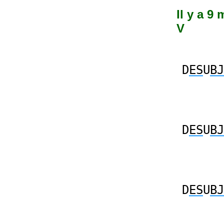
Il y a 9
V
D
ES
U
BJ
D
ES
U
BJ
D
ES
U
BJ