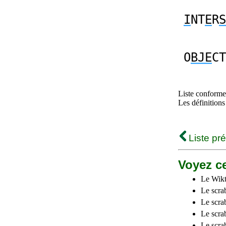
I
NT
E
R
S
O
BJE
CT
Liste conforme 
Les définitions
Liste pr
Voyez ce
Le Wikt
Le scra
Le scra
Le scrab
Le scra