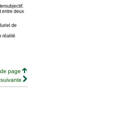
ersubjectif.
t entre deux
uriel de
 réalité
 de page
 suivante