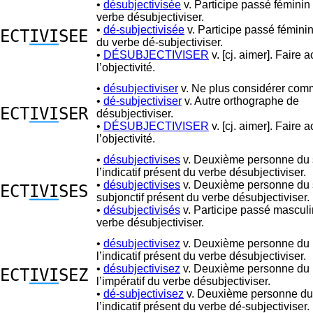
•
désubjectivisée
v. Participe passé féminin 
verbe désubjectiviser.
•
dé-subjectivisée
v. Participe passé féminin
ECT
IVI
SEE
du verbe dé-subjectiviser.
•
DÉSUBJECTIVISER
v. [cj. aimer]. Faire 
l’objectivité.
•
désubjectiviser
v. Ne plus considérer comm
•
dé-subjectiviser
v. Autre orthographe de
ECT
IVI
SER
désubjectiviser.
•
DÉSUBJECTIVISER
v. [cj. aimer]. Faire 
l’objectivité.
•
désubjectivises
v. Deuxième personne du s
l’indicatif présent du verbe désubjectiviser.
•
désubjectivises
v. Deuxième personne du s
ECT
IVI
SES
subjonctif présent du verbe désubjectiviser.
•
désubjectivisés
v. Participe passé masculin
verbe désubjectiviser.
•
désubjectivisez
v. Deuxième personne du p
l’indicatif présent du verbe désubjectiviser.
•
désubjectivisez
v. Deuxième personne du p
ECT
IVI
SEZ
l’impératif du verbe désubjectiviser.
•
dé-subjectivisez
v. Deuxième personne du 
l’indicatif présent du verbe dé-subjectiviser.