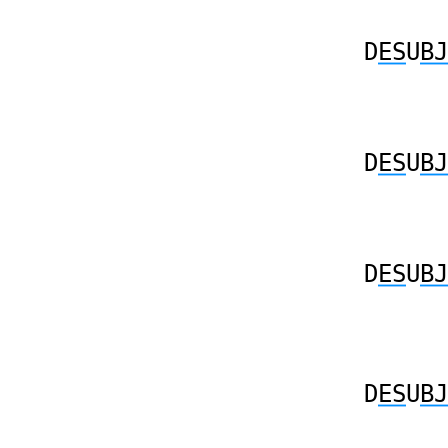
D
ES
U
BJ
D
ES
U
BJ
D
ES
U
BJ
D
ES
U
BJ