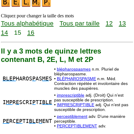
Cliquez pour changer la taille des mots
Tous alphabétique
Tous par taille
12
13
14
15
16
Il y a 3 mots de quinze lettres
contenant B, 2E, L, M et 2P
•
blépharospasmes
n.m. Pluriel de
blépharospasme.
BLEP
HAROS
P
AS
ME
S
•
BLÉPHAROSPASME
n.m. Méd.
Contraction répétée et involontaire des
muscles des paupières.
•
imprescriptible
adj. (Droit) Qui n’est
pas susceptible de prescription.
I
MP
R
E
SCRI
P
TI
BLE
•
IMPRESCRIPTIBLE
adj. Qui n’est pas
susceptible de prescription.
•
perceptiblement
adv. D’une manière
PE
RC
EP
TI
BL
E
M
ENT
perceptible.
•
PERCEPTIBLEMENT
adv.