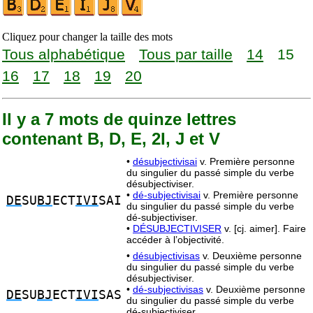
Cliquez pour changer la taille des mots
Tous alphabétique
Tous par taille
14
15
16
17
18
19
20
Il y a 7 mots de quinze lettres
contenant B, D, E, 2I, J et V
•
désubjectivisai
v. Première personne
du singulier du passé simple du verbe
désubjectiviser.
•
dé-subjectivisai
v. Première personne
DE
SU
BJ
ECT
IVI
SAI
du singulier du passé simple du verbe
dé-subjectiviser.
•
DÉSUBJECTIVISER
v. [cj. aimer]. Faire
accéder à l’objectivité.
•
désubjectivisas
v. Deuxième personne
du singulier du passé simple du verbe
désubjectiviser.
•
dé-subjectivisas
v. Deuxième personne
DE
SU
BJ
ECT
IVI
SAS
du singulier du passé simple du verbe
dé-subjectiviser.