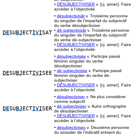
•
DÉSUBJECTIVISER
v. [cj. aimer]. Faire
accéder à l’objectivité.
•
désubjectivisât
v. Troisième personne
du singulier de l’imparfait du subjonctif
du verbe désubjectiviser.
•
dé-subjectivisât
v. Troisième personne
DE
SU
BJ
ECT
IVI
SAT
du singulier de l’imparfait du subjonctif
du verbe dé-subjectiviser.
•
DÉSUBJECTIVISER
v. [cj. aimer]. Faire
accéder à l’objectivité.
•
désubjectivisée
v. Participe passé
féminin singulier du verbe
désubjectiviser.
•
dé-subjectivisée
v. Participe passé
DE
SU
BJ
ECT
IVI
SEE
féminin singulier du verbe dé-
subjectiviser.
•
DÉSUBJECTIVISER
v. [cj. aimer]. Faire
accéder à l’objectivité.
•
désubjectiviser
v. Ne plus considérer
comme subjectif.
•
dé-subjectiviser
v. Autre orthographe
DE
SU
BJ
ECT
IVI
SER
de désubjectiviser.
•
DÉSUBJECTIVISER
v. [cj. aimer]. Faire
accéder à l’objectivité.
•
désubjectivises
v. Deuxième personne
du singulier de l’indicatif présent du