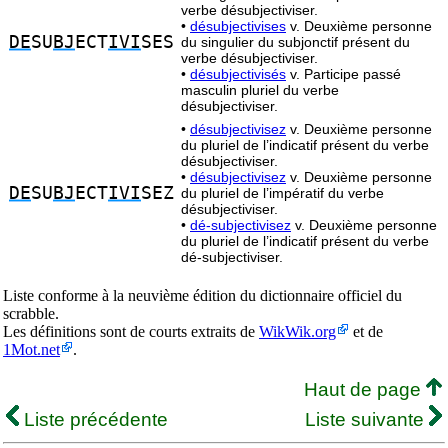
verbe désubjectiviser.
•
désubjectivises
v. Deuxième personne
DE
SU
BJ
ECT
IVI
SES
du singulier du subjonctif présent du
verbe désubjectiviser.
•
désubjectivisés
v. Participe passé
masculin pluriel du verbe
désubjectiviser.
•
désubjectivisez
v. Deuxième personne
du pluriel de l’indicatif présent du verbe
désubjectiviser.
•
désubjectivisez
v. Deuxième personne
DE
SU
BJ
ECT
IVI
SEZ
du pluriel de l’impératif du verbe
désubjectiviser.
•
dé-subjectivisez
v. Deuxième personne
du pluriel de l’indicatif présent du verbe
dé-subjectiviser.
Liste conforme à la neuvième édition du dictionnaire officiel du
scrabble.
Les définitions sont de courts extraits de
WikWik.org
et de
1Mot.net
.
Haut de page
Liste précédente
Liste suivante