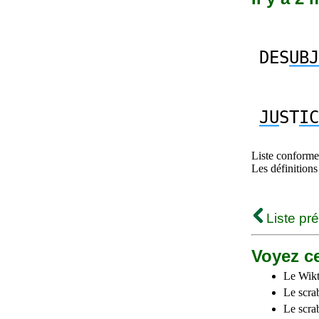
DES
UBJ
JU
ST
IC
Liste conforme 
Les définitions
Liste pr
Voyez ce
Le Wikt
Le scra
Le scra