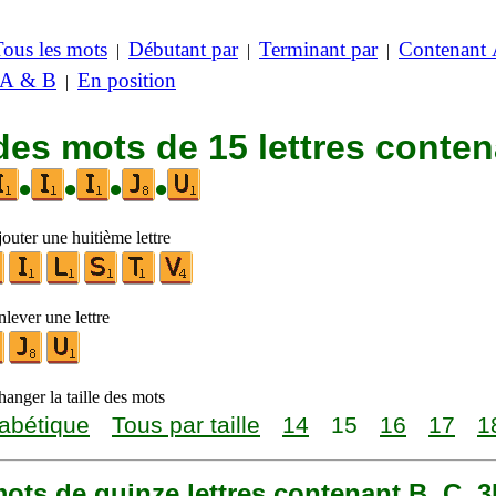
Tous les mots
Débutant par
Terminant par
Contenant
|
|
|
 A & B
En position
|
des mots de 15 lettres conte
•
•
•
•
outer une huitième lettre
lever une lettre
anger la taille des mots
abétique
Tous par taille
14
15
16
17
1
 mots de quinze lettres contenant B, C, 3I