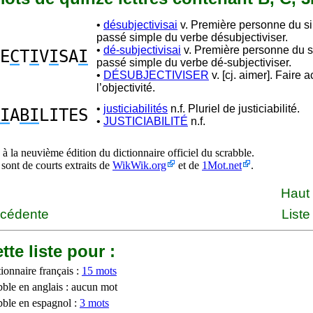
•
désubjectivisai
v. Première personne du si
passé simple du verbe désubjectiviser.
•
dé-subjectivisai
v. Première personne du s
E
C
T
I
V
I
SA
I
passé simple du verbe dé-subjectiviser.
•
DÉSUBJECTIVISER
v. [cj. aimer]. Faire 
l’objectivité.
•
justiciabilités
n.f. Pluriel de justiciabilité.
I
A
BI
LITES
•
JUSTICIABILITÉ
n.f.
à la neuvième édition du dictionnaire officiel du scrabble.
 sont de courts extraits de
WikWik.org
et de
1Mot.net
.
Haut
écédente
Liste
tte liste pour :
ionnaire français :
15 mots
bble en anglais : aucun mot
bble en espagnol :
3 mots