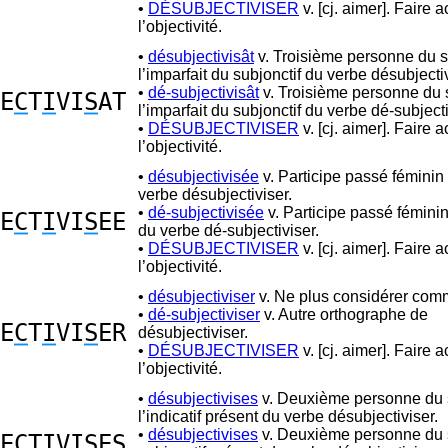
•
DÉSUBJECTIVISER
v. [cj. aimer]. Faire 
l’objectivité.
•
désubjectivisât
v. Troisième personne du s
l’imparfait du subjonctif du verbe désubjectiv
•
dé-subjectivisât
v. Troisième personne du 
E
C
T
I
VI
S
AT
l’imparfait du subjonctif du verbe dé-subjecti
•
DÉSUBJECTIVISER
v. [cj. aimer]. Faire 
l’objectivité.
•
désubjectivisée
v. Participe passé féminin 
verbe désubjectiviser.
•
dé-subjectivisée
v. Participe passé féminin
E
C
T
I
VI
S
EE
du verbe dé-subjectiviser.
•
DÉSUBJECTIVISER
v. [cj. aimer]. Faire 
l’objectivité.
•
désubjectiviser
v. Ne plus considérer comm
•
dé-subjectiviser
v. Autre orthographe de
E
C
T
I
VI
S
ER
désubjectiviser.
•
DÉSUBJECTIVISER
v. [cj. aimer]. Faire 
l’objectivité.
•
désubjectivises
v. Deuxième personne du s
l’indicatif présent du verbe désubjectiviser.
•
désubjectivises
v. Deuxième personne du s
E
C
T
I
VI
S
ES