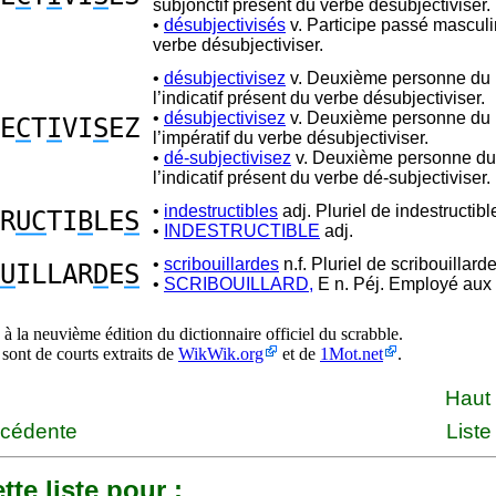
subjonctif présent du verbe désubjectiviser.
•
désubjectivisés
v. Participe passé masculin
verbe désubjectiviser.
•
désubjectivisez
v. Deuxième personne du p
l’indicatif présent du verbe désubjectiviser.
•
désubjectivisez
v. Deuxième personne du p
E
C
T
I
VI
S
EZ
l’impératif du verbe désubjectiviser.
•
dé-subjectivisez
v. Deuxième personne du 
l’indicatif présent du verbe dé-subjectiviser.
•
indestructibles
adj. Pluriel de indestructibl
R
UC
TI
B
LE
S
•
INDESTRUCTIBLE
adj.
•
scribouillardes
n.f. Pluriel de scribouillarde
U
ILLAR
D
E
S
•
SCRIBOUILLARD,
E n. Péj. Employé aux 
à la neuvième édition du dictionnaire officiel du scrabble.
 sont de courts extraits de
WikWik.org
et de
1Mot.net
.
Haut
écédente
Liste
tte liste pour :