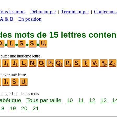
Tous les mots
Débutant par
Terminant par
Contenant
|
|
|
 A & B
En position
|
des mots de 15 lettres conte
•
•
•
•
outer une huitième lettre
lever une lettre
anger la taille des mots
abétique
Tous par taille
10
11
12
13
1
18
19
20
21