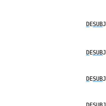
D
E
SUB
J
D
E
SUB
J
D
E
SUB
J
D
E
SUB
J