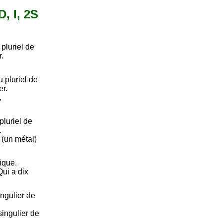
D, I, 2S
pluriel de
r.
 pluriel de
er.
,
luriel de
.
 (un métal)
ique.
Qui a dix
ngulier de
ingulier de