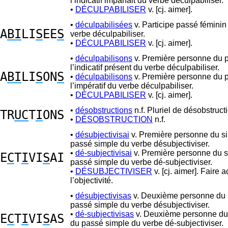
l’indicatif imparfait du verbe déculpabiliser.
•
DÉCULPABILISER
v. [cj. aimer].
•
déculpabilisées
v. Participe passé féminin 
A
BI
LI
S
EE
S
verbe déculpabiliser.
•
DÉCULPABILISER
v. [cj. aimer].
•
déculpabilisons
v. Première personne du p
l’indicatif présent du verbe déculpabiliser.
A
BI
LI
S
ON
S
•
déculpabilisons
v. Première personne du p
l’impératif du verbe déculpabiliser.
•
DÉCULPABILISER
v. [cj. aimer].
•
désobstructions
n.f. Pluriel de désobstruct
TR
UC
T
I
ONS
•
DÉSOBSTRUCTION
n.f.
•
désubjectivisai
v. Première personne du si
passé simple du verbe désubjectiviser.
•
dé-subjectivisai
v. Première personne du s
E
C
T
I
VI
S
AI
passé simple du verbe dé-subjectiviser.
•
DÉSUBJECTIVISER
v. [cj. aimer]. Faire 
l’objectivité.
•
désubjectivisas
v. Deuxième personne du s
passé simple du verbe désubjectiviser.
•
dé-subjectivisas
v. Deuxième personne du 
E
C
T
I
VI
S
AS
du passé simple du verbe dé-subjectiviser.