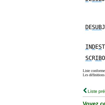
D
E
SUB
J
I
N
D
E
S
T
SC
R
IB
O
Liste conforme 
Les définitions
Liste pr
Voyez ce