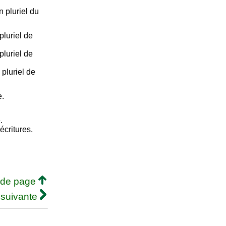
 pluriel du
luriel de
luriel de
pluriel de
e.
.
écritures.
 de page
 suivante