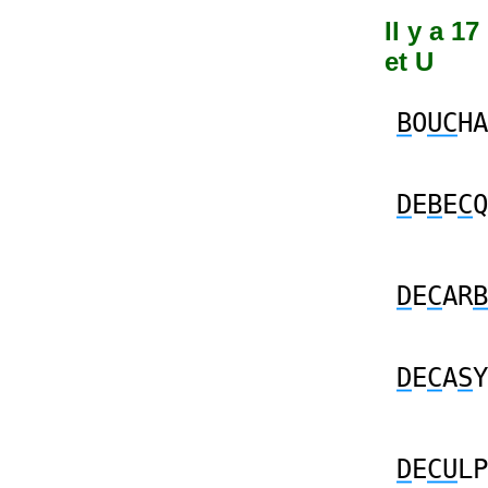
Il y a 1
et U
B
O
UC
HA
D
E
B
E
C
Q
D
E
C
AR
B
D
E
C
A
S
Y
D
E
CU
LP