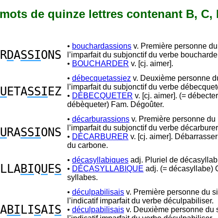
7 mots de quinze lettres contenant B, C, 
•
bouchardassions
v. Première personne du 
R
D
A
SSI
ONS
l’imparfait du subjonctif du verbe boucharde
•
BOUCHARDER
v. [cj. aimer].
•
débecquetassiez
v. Deuxième personne du
l’imparfait du subjonctif du verbe débecquet
U
ETA
SSI
EZ
•
DÉBECQUETER
v. [cj. aimer]. (= débecter
débèqueter) Fam. Dégoûter.
•
décarburassions
v. Première personne du p
l’imparfait du subjonctif du verbe décarburer
U
RA
SSI
ONS
•
DÉCARBURER
v. [cj. aimer]. Débarrasser
du carbone.
•
décasyllabiques
adj. Pluriel de décasyllab
LLA
BI
Q
U
E
S
•
DÉCASYLLABIQUE
adj. (= décasyllabe) 
syllabes.
•
déculpabilisais
v. Première personne du si
l’indicatif imparfait du verbe déculpabiliser.
A
BI
LI
S
AI
S
•
déculpabilisais
v. Deuxième personne du s