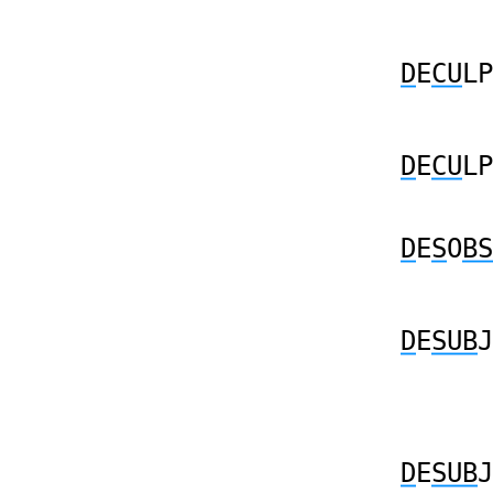
D
E
CU
LP
D
E
CU
LP
D
E
S
O
BS
D
E
SUB
J
D
E
SUB
J