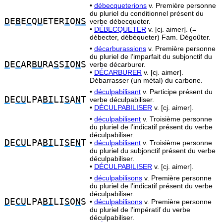
•
débecqueterions
v. Première personne
du pluriel du conditionnel présent du
D
E
B
E
C
Q
U
ETER
I
O
NS
verbe débecqueter.
•
DÉBECQUETER
v. [cj. aimer]. (=
débecter, débèqueter) Fam. Dégoûter.
•
décarburassions
v. Première personne
du pluriel de l’imparfait du subjonctif du
D
E
C
AR
BU
RA
S
S
I
O
N
S
verbe décarburer.
•
DÉCARBURER
v. [cj. aimer].
Débarrasser (un métal) du carbone.
•
déculpabilisant
v. Participe présent du
D
E
CU
LPA
BI
LI
S
A
N
T
verbe déculpabiliser.
•
DÉCULPABILISER
v. [cj. aimer].
•
déculpabilisent
v. Troisième personne
du pluriel de l’indicatif présent du verbe
déculpabiliser.
D
E
CU
LPA
BI
LI
S
E
N
T
•
déculpabilisent
v. Troisième personne
du pluriel du subjonctif présent du verbe
déculpabiliser.
•
DÉCULPABILISER
v. [cj. aimer].
•
déculpabilisons
v. Première personne
du pluriel de l’indicatif présent du verbe
déculpabiliser.
D
E
CU
LPA
BI
LI
S
O
N
S
•
déculpabilisons
v. Première personne
du pluriel de l’impératif du verbe
déculpabiliser.