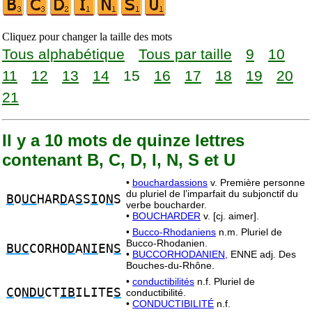
Cliquez pour changer la taille des mots
Tous alphabétique
Tous par taille
9
10
11
12
13
14
15
16
17
18
19
20
21
Il y a 10 mots de quinze lettres
contenant B, C, D, I, N, S et U
•
bouchardassions
v. Première personne
du pluriel de l’imparfait du subjonctif du
B
O
UC
HAR
D
A
S
S
I
O
N
S
verbe boucharder.
•
BOUCHARDER
v. [cj. aimer].
•
Bucco-Rhodaniens
n.m. Pluriel de
Bucco-Rhodanien.
BUC
CORHO
D
A
NI
EN
S
•
BUCCORHODANIEN,
ENNE adj. Des
Bouches-du-Rhône.
•
conductibilités
n.f. Pluriel de
C
O
NDU
CT
IB
ILITE
S
conductibilité.
•
CONDUCTIBILITÉ
n.f.