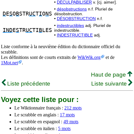
•
DÉCULPABILISER
v. [cj. aimer].
•
désobstructions
n.f. Pluriel de
D
E
S
O
B
STR
UC
T
I
O
N
S
désobstruction.
•
DÉSOBSTRUCTION
n.f.
•
indestructibles
adj. Pluriel de
IND
E
S
TR
UC
TI
B
LES
indestructible.
•
INDESTRUCTIBLE
adj.
Liste conforme à la neuvième édition du dictionnaire officiel du
scrabble.
Les définitions sont de courts extraits de
WikWik.org
et de
1Mot.net
.
Haut de page
Liste précédente
Liste suivante
Voyez cette liste pour :
Le Wiktionnaire français :
212 mots
Le scrabble en anglais :
17 mots
Le scrabble en espagnol :
49 mots
Le scrabble en italien :
5 mots