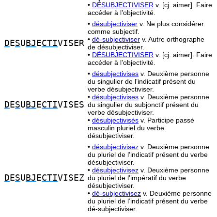
•
DÉSUBJECTIVISER
v. [cj. aimer]. Faire
accéder à l’objectivité.
•
désubjectiviser
v. Ne plus considérer
comme subjectif.
•
dé-subjectiviser
v. Autre orthographe
D
E
S
U
BJ
E
CTI
VISER
de désubjectiviser.
•
DÉSUBJECTIVISER
v. [cj. aimer]. Faire
accéder à l’objectivité.
•
désubjectivises
v. Deuxième personne
du singulier de l’indicatif présent du
verbe désubjectiviser.
•
désubjectivises
v. Deuxième personne
D
E
S
U
BJ
E
CTI
VISES
du singulier du subjonctif présent du
verbe désubjectiviser.
•
désubjectivisés
v. Participe passé
masculin pluriel du verbe
désubjectiviser.
•
désubjectivisez
v. Deuxième personne
du pluriel de l’indicatif présent du verbe
désubjectiviser.
•
désubjectivisez
v. Deuxième personne
D
E
S
U
BJ
E
CTI
VISEZ
du pluriel de l’impératif du verbe
désubjectiviser.
•
dé-subjectivisez
v. Deuxième personne
du pluriel de l’indicatif présent du verbe
dé-subjectiviser.