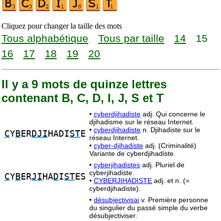
Cliquez pour changer la taille des mots
Tous alphabétique
Tous par taille
14
15
16
17
18
19
20
Il y a 9 mots de quinze lettres
contenant B, C, D, I, J, S et T
•
cyberdjihadiste
adj. Qui concerne le
djihadisme sur le réseau Internet.
•
cyberdjihadiste
n. Djihadiste sur le
C
Y
B
ER
DJI
HADI
ST
E
réseau Internet.
•
cyber-djihadiste
adj. (Criminalité)
Variante de cyberdjihadiste.
•
cyberjihadistes
adj. Pluriel de
cyberjihadiste.
C
Y
B
ER
JI
HA
D
I
ST
ES
•
CYBERJIHADISTE
adj. et n. (=
cyberdjihadiste).
•
désubjectivisai
v. Première personne
du singulier du passé simple du verbe
désubjectiviser.