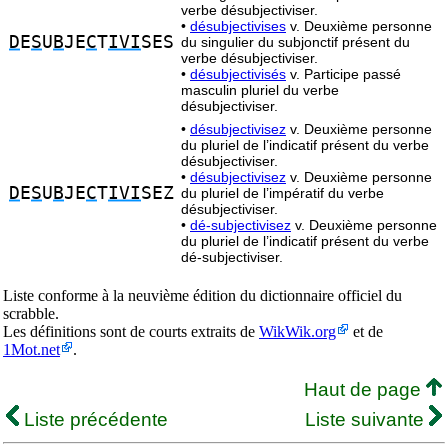
verbe désubjectiviser.
•
désubjectivises
v. Deuxième personne
D
E
S
U
B
JE
C
T
IVI
SES
du singulier du subjonctif présent du
verbe désubjectiviser.
•
désubjectivisés
v. Participe passé
masculin pluriel du verbe
désubjectiviser.
•
désubjectivisez
v. Deuxième personne
du pluriel de l’indicatif présent du verbe
désubjectiviser.
•
désubjectivisez
v. Deuxième personne
D
E
S
U
B
JE
C
T
IVI
SEZ
du pluriel de l’impératif du verbe
désubjectiviser.
•
dé-subjectivisez
v. Deuxième personne
du pluriel de l’indicatif présent du verbe
dé-subjectiviser.
Liste conforme à la neuvième édition du dictionnaire officiel du
scrabble.
Les définitions sont de courts extraits de
WikWik.org
et de
1Mot.net
.
Haut de page
Liste précédente
Liste suivante