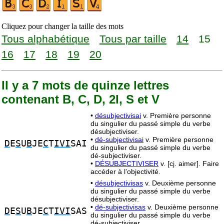
Cliquez pour changer la taille des mots
Tous alphabétique
Tous par taille
14
15
16
17
18
19
20
Il y a 7 mots de quinze lettres
contenant B, C, D, 2I, S et V
•
désubjectivisai
v. Première personne
du singulier du passé simple du verbe
désubjectiviser.
•
dé-subjectivisai
v. Première personne
D
E
S
U
B
JE
C
T
IVI
SAI
du singulier du passé simple du verbe
dé-subjectiviser.
•
DÉSUBJECTIVISER
v. [cj. aimer]. Faire
accéder à l’objectivité.
•
désubjectivisas
v. Deuxième personne
du singulier du passé simple du verbe
désubjectiviser.
•
dé-subjectivisas
v. Deuxième personne
D
E
S
U
B
JE
C
T
IVI
SAS
du singulier du passé simple du verbe
dé-subjectiviser.