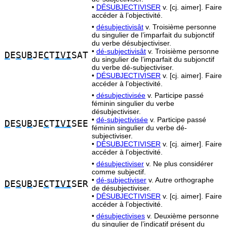
•
DÉSUBJECTIVISER
v. [cj. aimer]. Faire
accéder à l’objectivité.
•
désubjectivisât
v. Troisième personne
du singulier de l’imparfait du subjonctif
du verbe désubjectiviser.
•
dé-subjectivisât
v. Troisième personne
D
E
S
U
B
JE
C
T
IVI
SAT
du singulier de l’imparfait du subjonctif
du verbe dé-subjectiviser.
•
DÉSUBJECTIVISER
v. [cj. aimer]. Faire
accéder à l’objectivité.
•
désubjectivisée
v. Participe passé
féminin singulier du verbe
désubjectiviser.
•
dé-subjectivisée
v. Participe passé
D
E
S
U
B
JE
C
T
IVI
SEE
féminin singulier du verbe dé-
subjectiviser.
•
DÉSUBJECTIVISER
v. [cj. aimer]. Faire
accéder à l’objectivité.
•
désubjectiviser
v. Ne plus considérer
comme subjectif.
•
dé-subjectiviser
v. Autre orthographe
D
E
S
U
B
JE
C
T
IVI
SER
de désubjectiviser.
•
DÉSUBJECTIVISER
v. [cj. aimer]. Faire
accéder à l’objectivité.
•
désubjectivises
v. Deuxième personne
du singulier de l’indicatif présent du