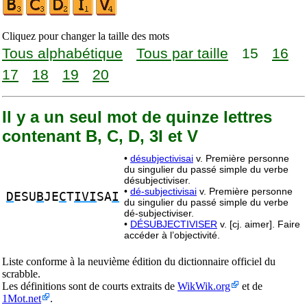
Cliquez pour changer la taille des mots
Tous alphabétique
Tous par taille
15
16
17
18
19
20
Il y a un seul mot de quinze lettres
contenant B, C, D, 3I et V
•
désubjectivisai
v. Première personne
du singulier du passé simple du verbe
désubjectiviser.
•
dé-subjectivisai
v. Première personne
D
ESU
B
JE
C
T
IVI
SA
I
du singulier du passé simple du verbe
dé-subjectiviser.
•
DÉSUBJECTIVISER
v. [cj. aimer]. Faire
accéder à l’objectivité.
Liste conforme à la neuvième édition du dictionnaire officiel du
scrabble.
Les définitions sont de courts extraits de
WikWik.org
et de
1Mot.net
.