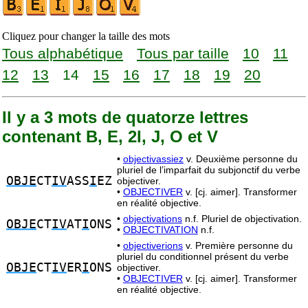
Cliquez pour changer la taille des mots
Tous alphabétique
Tous par taille
10
11
12
13
14
15
16
17
18
19
20
Il y a 3 mots de quatorze lettres
contenant B, E, 2I, J, O et V
•
objectivassiez
v. Deuxième personne du
pluriel de l’imparfait du subjonctif du verbe
OBJE
CT
IV
ASS
I
EZ
objectiver.
•
OBJECTIVER
v. [cj. aimer]. Transformer
en réalité objective.
•
objectivations
n.f. Pluriel de objectivation.
OBJE
CT
IV
AT
I
ONS
•
OBJECTIVATION
n.f.
•
objectiverions
v. Première personne du
pluriel du conditionnel présent du verbe
OBJE
CT
IV
ER
I
ONS
objectiver.
•
OBJECTIVER
v. [cj. aimer]. Transformer
en réalité objective.