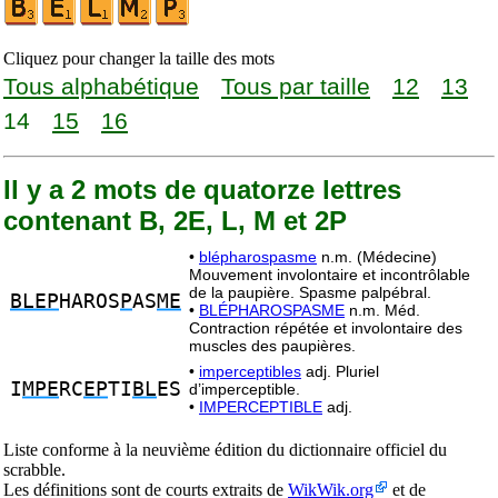
Cliquez pour changer la taille des mots
Tous alphabétique
Tous par taille
12
13
14
15
16
Il y a 2 mots de quatorze lettres
contenant B, 2E, L, M et 2P
•
blépharospasme
n.m. (Médecine)
Mouvement involontaire et incontrôlable
de la paupière. Spasme palpébral.
BLEP
HAROS
P
AS
ME
•
BLÉPHAROSPASME
n.m. Méd.
Contraction répétée et involontaire des
muscles des paupières.
•
imperceptibles
adj. Pluriel
I
MPE
RC
EP
TI
BL
ES
d’imperceptible.
•
IMPERCEPTIBLE
adj.
Liste conforme à la neuvième édition du dictionnaire officiel du
scrabble.
Les définitions sont de courts extraits de
WikWik.org
et de