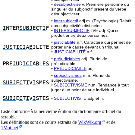
•
désubjectivise
v. Première personne du
singulier du subjonctif présent du verbe
désubjectiviser.
•
intersubjectif
adj.m. (Psychologie) Relatif
aux subjectivités distinctes.
I
NTER
SUBJ
E
C
T
I
F
•
INTERSUBJECTIF,
IVE adj. Qui se
produit entre deux personnes.
•
justiciabilité
n.f. Caractère qui permet de
JUS
T
ICI
A
B
ILITE
porter une cause devant un tribunal.
•
JUSTICIABILITÉ
n.f.
•
préjudiciables
adj. Pluriel de
PRE
JU
D
ICI
A
B
LE
S
préjudiciable.
•
PRÉJUDICIABLE
adj.
•
subjectivismes
n.m. Pluriel de
subjectivisme.
SUBJ
E
C
T
I
V
I
SMES
•
SUBJECTIVISME
n.m. Tendance à tout
juger d’un point de vue individuel.
SUBJ
E
C
T
I
V
I
STES
•
SUBJECTIVISTE
adj. et n.
Liste conforme à la neuvième édition du dictionnaire officiel du
scrabble.
Les définitions sont de courts extraits de
WikWik.org
et de
1Mot.net
.