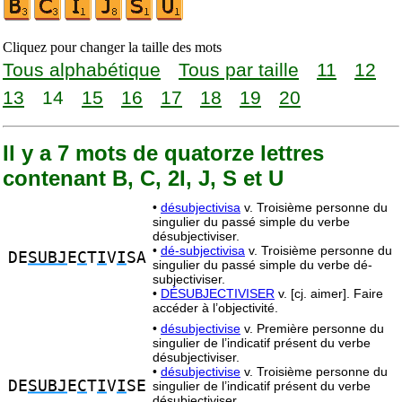
Cliquez pour changer la taille des mots
Tous alphabétique
Tous par taille
11
12
13
14
15
16
17
18
19
20
Il y a 7 mots de quatorze lettres
contenant B, C, 2I, J, S et U
•
désubjectivisa
v. Troisième personne du
singulier du passé simple du verbe
désubjectiviser.
•
dé-subjectivisa
v. Troisième personne du
DE
SUBJ
E
C
T
I
V
I
SA
singulier du passé simple du verbe dé-
subjectiviser.
•
DÉSUBJECTIVISER
v. [cj. aimer]. Faire
accéder à l’objectivité.
•
désubjectivise
v. Première personne du
singulier de l’indicatif présent du verbe
désubjectiviser.
•
désubjectivise
v. Troisième personne du
DE
SUBJ
E
C
T
I
V
I
SE
singulier de l’indicatif présent du verbe
désubjectiviser.