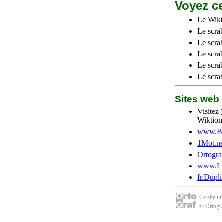
Voyez ce
Le Wikt
Le scra
Le scra
Le scrab
Le scra
Le scra
Sites we
Visitez
Wiktion
www.Be
1Mot.ne
Ortogra
www.Li
fr.Dupl
Ce site u
© Ortogra