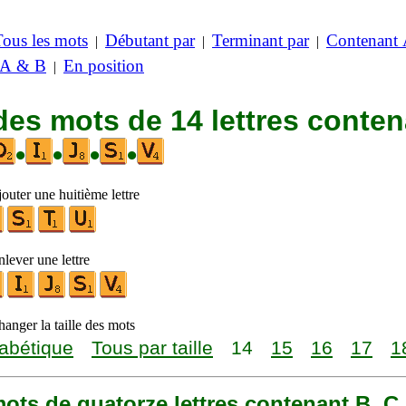
Tous les mots
Débutant par
Terminant par
Contenant
|
|
|
 A & B
En position
|
des mots de 14 lettres conte
•
•
•
•
outer une huitième lettre
lever une lettre
anger la taille des mots
abétique
Tous par taille
14
15
16
17
1
 mots de quatorze lettres contenant B, C, 