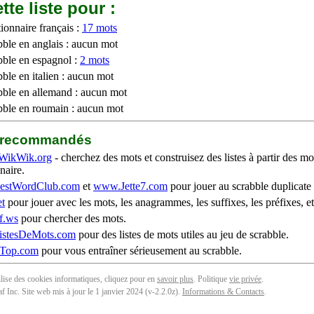
tte liste pour :
ionnaire français :
17 mots
bble en anglais : aucun mot
bble en espagnol :
2 mots
ble en italien : aucun mot
bble en allemand : aucun mot
bble en roumain : aucun mot
b recommandés
WikWik.org
- cherchez des mots et construisez des listes à partir des mo
naire.
stWordClub.com
et
www.Jette7.com
pour jouer au scrabble duplicate 
t
pour jouer avec les mots, les anagrammes, les suffixes, les préfixes, et
f.ws
pour chercher des mots.
stesDeMots.com
pour des listes de mots utiles au jeu de scrabble.
iTop.com
pour vous entraîner sérieusement au scrabble.
tilise des cookies informatiques, cliquez pour en
savoir plus
. Politique
vie privée
.
f Inc. Site web mis à jour le 1 janvier 2024 (v-2.2.0
z
).
Informations & Contacts
.