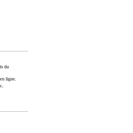
ts du
en ligne.
c.