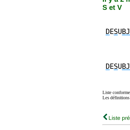
S et V
D
E
S
U
BJ
D
E
S
U
BJ
Liste conforme 
Les définitions
Liste pr