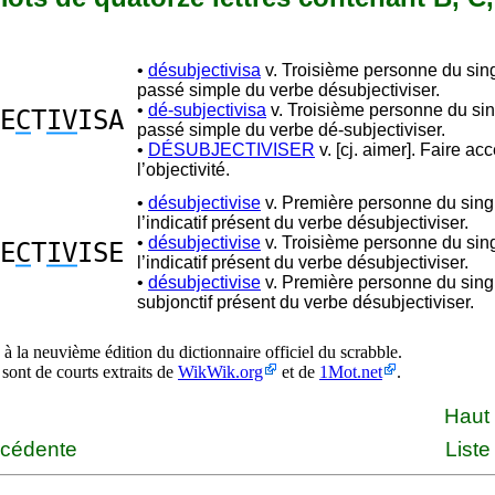
•
désubjectivisa
v. Troisième personne du sing
passé simple du verbe désubjectiviser.
•
dé-subjectivisa
v. Troisième personne du sin
E
C
T
IV
ISA
passé simple du verbe dé-subjectiviser.
•
DÉSUBJECTIVISER
v. [cj. aimer]. Faire ac
l’objectivité.
•
désubjectivise
v. Première personne du sing
l’indicatif présent du verbe désubjectiviser.
•
désubjectivise
v. Troisième personne du sing
E
C
T
IV
ISE
l’indicatif présent du verbe désubjectiviser.
•
désubjectivise
v. Première personne du sing
subjonctif présent du verbe désubjectiviser.
à la neuvième édition du dictionnaire officiel du scrabble.
 sont de courts extraits de
WikWik.org
et de
1Mot.net
.
Haut
écédente
Liste