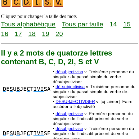
Cliquez pour changer la taille des mots
Tous alphabétique
Tous par taille
14
15
16
17
18
19
20
Il y a 2 mots de quatorze lettres
contenant B, C, D, 2I, S et V
•
désubjectivisa
v. Troisième personne du
singulier du passé simple du verbe
désubjectiviser.
•
dé-subjectivisa
v. Troisième personne du
D
E
S
U
B
JE
C
T
IVI
SA
singulier du passé simple du verbe dé-
subjectiviser.
•
DÉSUBJECTIVISER
v. [cj. aimer]. Faire
accéder à l’objectivité.
•
désubjectivise
v. Première personne du
singulier de l’indicatif présent du verbe
désubjectiviser.
•
désubjectivise
v. Troisième personne du
D
E
S
U
B
JE
C
T
IVI
SE
singulier de l’indicatif présent du verbe
désubjectiviser.