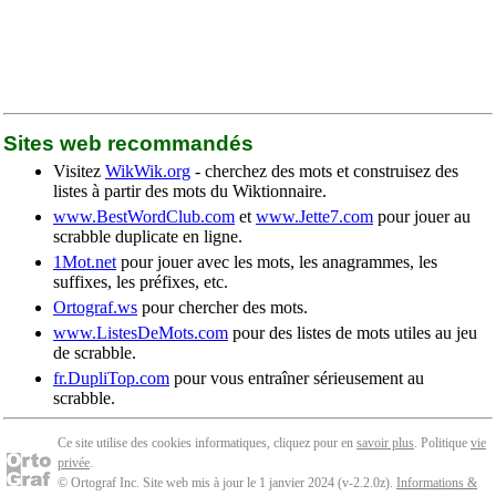
Sites web recommandés
Visitez
WikWik.org
- cherchez des mots et construisez des
listes à partir des mots du Wiktionnaire.
www.BestWordClub.com
et
www.Jette7.com
pour jouer au
scrabble duplicate en ligne.
1Mot.net
pour jouer avec les mots, les anagrammes, les
suffixes, les préfixes, etc.
Ortograf.ws
pour chercher des mots.
www.ListesDeMots.com
pour des listes de mots utiles au jeu
de scrabble.
fr.DupliTop.com
pour vous entraîner sérieusement au
scrabble.
Ce site utilise des cookies informatiques, cliquez pour en
savoir plus
. Politique
vie
privée
.
© Ortograf Inc. Site web mis à jour le 1 janvier 2024 (v-2.2.0
z
).
Informations &