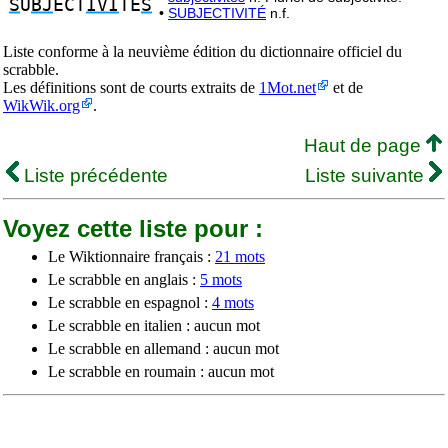
S
U
BJ
ECT
IVI
TE
S
•
SUBJECTIVITÉ
n.f.
Liste conforme à la neuvième édition du dictionnaire officiel du
scrabble.
Les définitions sont de courts extraits de
1Mot.net
et de
WikWik.org
.
Haut de page
Liste précédente
Liste suivante
Voyez cette liste pour :
Le Wiktionnaire français :
21 mots
Le scrabble en anglais :
5 mots
Le scrabble en espagnol :
4 mots
Le scrabble en italien : aucun mot
Le scrabble en allemand : aucun mot
Le scrabble en roumain : aucun mot