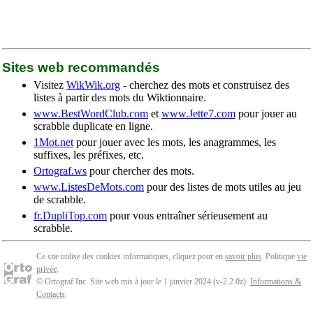
Sites web recommandés
Visitez
WikWik.org
- cherchez des mots et construisez des
listes à partir des mots du Wiktionnaire.
www.BestWordClub.com
et
www.Jette7.com
pour jouer au
scrabble duplicate en ligne.
1Mot.net
pour jouer avec les mots, les anagrammes, les
suffixes, les préfixes, etc.
Ortograf.ws
pour chercher des mots.
www.ListesDeMots.com
pour des listes de mots utiles au jeu
de scrabble.
fr.DupliTop.com
pour vous entraîner sérieusement au
scrabble.
Ce site utilise des cookies informatiques, cliquez pour en
savoir plus
. Politique
vie
privée
.
© Ortograf Inc. Site web mis à jour le 1 janvier 2024 (v-2.2.0
z
).
Informations &
Contacts
.