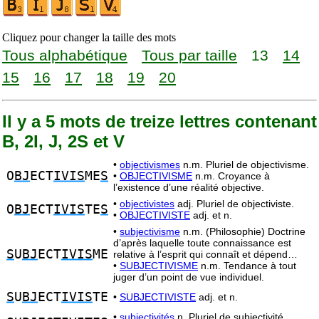
Cliquez pour changer la taille des mots
Tous alphabétique
Tous par taille
13
14
15
16
17
18
19
20
Il y a 5 mots de treize lettres contenant
B, 2I, J, 2S et V
•
objectivismes
n.m. Pluriel de objectivisme.
O
BJ
ECT
IVIS
ME
S
•
OBJECTIVISME
n.m. Croyance à
l’existence d’une réalité objective.
•
objectivistes
adj. Pluriel de objectiviste.
O
BJ
ECT
IVIS
TE
S
•
OBJECTIVISTE
adj. et n.
•
subjectivisme
n.m. (Philosophie) Doctrine
d’après laquelle toute connaissance est
S
U
BJ
ECT
IVIS
ME
relative à l’esprit qui connaît et dépend…
•
SUBJECTIVISME
n.m. Tendance à tout
juger d’un point de vue individuel.
S
U
BJ
ECT
IVIS
TE
•
SUBJECTIVISTE
adj. et n.
•
subjectivités
n. Pluriel de subjectivité.