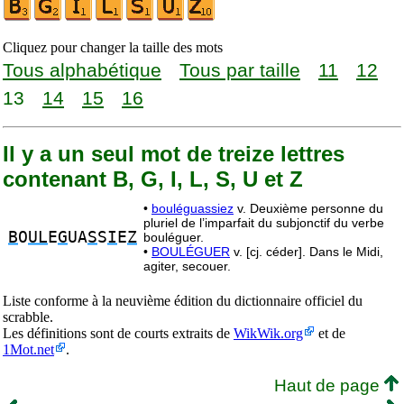
Cliquez pour changer la taille des mots
Tous alphabétique
Tous par taille
11
12
13
14
15
16
Il y a un seul mot de treize lettres
contenant B, G, I, L, S, U et Z
•
bouléguassiez
v. Deuxième personne du
pluriel de l’imparfait du subjonctif du verbe
B
O
UL
E
G
UA
S
S
I
E
Z
bouléguer.
•
BOULÉGUER
v. [cj. céder]. Dans le Midi,
agiter, secouer.
Liste conforme à la neuvième édition du dictionnaire officiel du
scrabble.
Les définitions sont de courts extraits de
WikWik.org
et de
1Mot.net
.
Haut de page