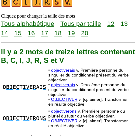
Cliquez pour changer la taille des mots
Tous alphabétique
Tous par taille
12
13
14
15
16
17
18
19
20
Il y a 2 mots de treize lettres contenant
B, C, I, J, R, S et V
•
objectiverais
v. Première personne du
singulier du conditionnel présent du verbe
objectiver.
•
objectiverais
v. Deuxième personne du
O
BJ
E
C
T
IV
E
R
AI
S
singulier du conditionnel présent du verbe
objectiver.
•
OBJECTIVER
v. [cj. aimer]. Transformer
en réalité objective.
•
objectiverons
v. Première personne du
pluriel du futur du verbe objectiver.
O
BJ
E
C
T
IV
E
R
ON
S
•
OBJECTIVER
v. [cj. aimer]. Transformer
en réalité objective.