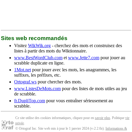
Sites web recommandés
Visitez
WikWik.org
- cherchez des mots et construisez des
listes à partir des mots du Wiktionnaire.
www.BestWordClub.com
et
www.Jette7.com
pour jouer au
scrabble duplicate en ligne.
1Mot.net
pour jouer avec les mots, les anagrammes, les
suffixes, les préfixes, etc.
Ortograf.ws
pour chercher des mots.
www.ListesDeMots.com
pour des listes de mots utiles au jeu
de scrabble.
fr.DupliTop.com
pour vous entraîner sérieusement au
scrabble.
Ce site utilise des cookies informatiques, cliquez pour en
savoir plus
. Politique
vie
privée
.
© Ortograf Inc. Site web mis à jour le 1 janvier 2024 (v-2.2.0
z
).
Informations &