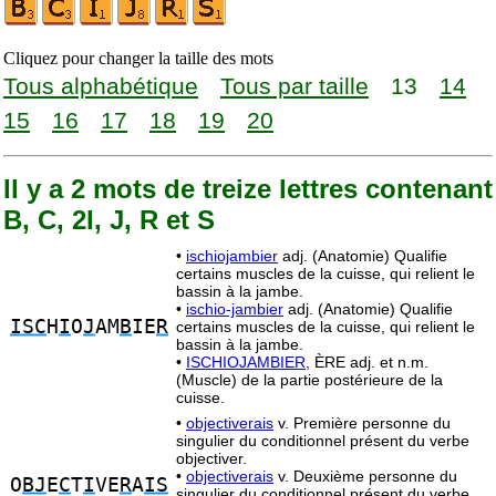
Cliquez pour changer la taille des mots
Tous alphabétique
Tous par taille
13
14
15
16
17
18
19
20
Il y a 2 mots de treize lettres contenant
B, C, 2I, J, R et S
•
ischiojambier
adj. (Anatomie) Qualifie
certains muscles de la cuisse, qui relient le
bassin à la jambe.
•
ischio-jambier
adj. (Anatomie) Qualifie
ISC
H
I
O
J
AM
B
IE
R
certains muscles de la cuisse, qui relient le
bassin à la jambe.
•
ISCHIOJAMBIER,
ÈRE adj. et n.m.
(Muscle) de la partie postérieure de la
cuisse.
•
objectiverais
v. Première personne du
singulier du conditionnel présent du verbe
objectiver.
•
objectiverais
v. Deuxième personne du
O
BJ
E
C
T
I
VE
R
A
IS
singulier du conditionnel présent du verbe