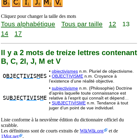
Cliquez pour changer la taille des mots
Tous alphabétique
Tous par taille
12
13
14
17
Il y a 2 mots de treize lettres contenant
B, C, 2I, J, M et V
•
objectivismes
n.m. Pluriel de objectivisme.
O
BJ
E
C
T
IVI
S
M
ES
•
OBJECTIVISME
n.m. Croyance à
l’existence d’une réalité objective.
•
subjectivisme
n.m. (Philosophie) Doctrine
d’après laquelle toute connaissance est
SU
BJ
E
C
T
IVI
S
M
E
relative à l’esprit qui connaît et dépend…
•
SUBJECTIVISME
n.m. Tendance à tout
juger d’un point de vue individuel.
Liste conforme à la neuvième édition du dictionnaire officiel du
scrabble.
Les définitions sont de courts extraits de
WikWik.org
et de
1Mot.net
.