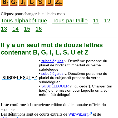
Cliquez pour changer la taille des mots
Tous alphabétique
Tous par taille
11
12
13
14
15
16
Il y a un seul mot de douze lettres
contenant B, G, I, L, S, U et Z
•
subdéléguiez
v. Deuxième personne du
pluriel de l’indicatif imparfait du verbe
subdéléguer.
•
subdéléguiez
v. Deuxième personne du
SUB
DE
L
E
G
U
I
E
Z
pluriel du subjonctif présent du verbe
subdéléguer.
•
SUBDÉLÉGUER
v. [cj. céder]. Charger (un
tiers) d’une mission pour laquelle on a soi-
même été délégué.
Liste conforme à la neuvième édition du dictionnaire officiel du
scrabble.
Les définitions sont de courts extraits de
WikWik.org
et de