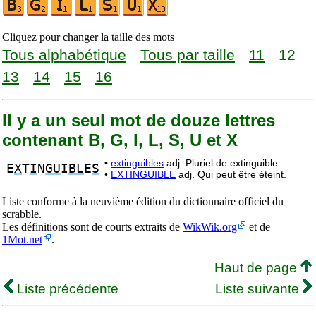
Cliquez pour changer la taille des mots
Tous alphabétique
Tous par taille
11
12
13
14
15
16
Il y a un seul mot de douze lettres
contenant B, G, I, L, S, U et X
•
extinguibles
adj. Pluriel de extinguible.
E
X
T
I
N
GU
I
BL
E
S
•
EXTINGUIBLE
adj. Qui peut être éteint.
Liste conforme à la neuvième édition du dictionnaire officiel du
scrabble.
Les définitions sont de courts extraits de
WikWik.org
et de
1Mot.net
.
Haut de page
Liste précédente
Liste suivante