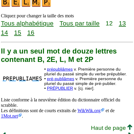
Cliquez pour changer la taille des mots
Tous alphabétique
Tous par taille
12
13
14
15
16
Il y a un seul mot de douze lettres
contenant B, 2E, L, M et 2P
•
prépubliâmes
v. Première personne du
pluriel du passé simple du verbe prépublier.
P
R
EP
U
BL
IA
ME
S
•
pré-publiâmes
v. Première personne du
pluriel du passé simple de pré-publier.
•
PRÉPUBLIER
v. [cj. nier].
Liste conforme à la neuvième édition du dictionnaire officiel du
scrabble.
Les définitions sont de courts extraits de
WikWik.org
et de
1Mot.net
.
Haut de page