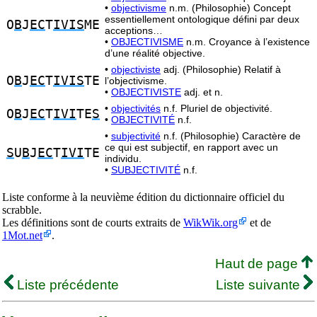
•
objectivisme
n.m. (Philosophie) Concept
essentiellement ontologique défini par deux
O
B
J
EC
T
IVIS
ME
acceptions…
•
OBJECTIVISME
n.m. Croyance à l’existence
d’une réalité objective.
•
objectiviste
adj. (Philosophie) Relatif à
O
B
J
EC
T
IVIS
TE
l’objectivisme.
•
OBJECTIVISTE
adj. et n.
•
objectivités
n.f. Pluriel de objectivité.
O
B
J
EC
T
IVI
TE
S
•
OBJECTIVITÉ
n.f.
•
subjectivité
n.f. (Philosophie) Caractère de
ce qui est subjectif, en rapport avec un
S
U
B
J
EC
T
IVI
TE
individu.
•
SUBJECTIVITÉ
n.f.
Liste conforme à la neuvième édition du dictionnaire officiel du
scrabble.
Les définitions sont de courts extraits de
WikWik.org
et de
1Mot.net
.
Haut de page
Liste précédente
Liste suivante