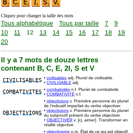
Cliquez pour changer la taille des mots
Tous alphabétique
Tous par taille
7
9
10
11
12
13
14
15
16
17
18
19
20
Il y a 7 mots de douze lettres
contenant B, C, E, 2I, S et V
•
civilisables
adj. Pluriel de civilisable.
CIVI
LI
S
A
B
L
E
S
•
CIVILISABLE
adj.
•
combativités
n.f. Pluriel de combativité.
C
OM
B
AT
IVI
T
ES
•
COMBATIVITÉ
n.f.
•
objectivions
v. Première personne du pluriel
de l’indicatif imparfait du verbe objectiver.
•
objectivions
v. Première personne du pluriel
O
B
J
EC
T
IVI
ON
S
du subjonctif présent du verbe objectiver.
•
OBJECTIVER
v. [cj. aimer]. Transformer en
réalité objective.
•
objectivisme
n.m. État de ce qui est objectif.