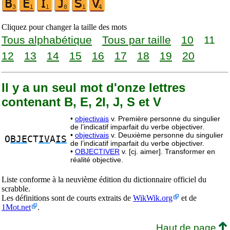
Cliquez pour changer la taille des mots
Tous alphabétique
Tous par taille
10
11
12
13
14
15
16
17
18
19
20
Il y a un seul mot d'onze lettres
contenant B, E, 2I, J, S et V
•
objectivais
v. Première personne du singulier
de l’indicatif imparfait du verbe objectiver.
•
objectivais
v. Deuxième personne du singulier
O
BJE
CT
IV
A
IS
de l’indicatif imparfait du verbe objectiver.
•
OBJECTIVER
v. [cj. aimer]. Transformer en
réalité objective.
Liste conforme à la neuvième édition du dictionnaire officiel du
scrabble.
Les définitions sont de courts extraits de
WikWik.org
et de
1Mot.net
.
Haut de page