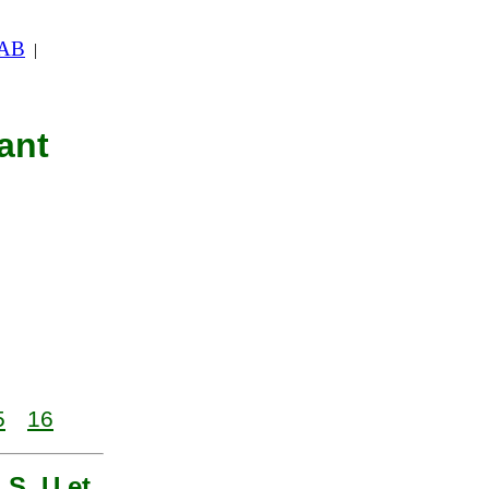
 AB
|
ant
5
16
 S, U et