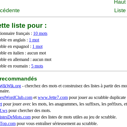
Haut
écédente
Liste
tte liste pour :
ionnaire français :
10 mots
bble en anglais :
1 mot
bble en espagnol :
1 mot
ble en italien : aucun mot
bble en allemand : aucun mot
bble en roumain :
5 mots
b recommandés
WikWik.org
- cherchez des mots et construisez des listes à partir des mo
naire.
stWordClub.com
et
www.Jette7.com
pour jouer au scrabble duplicate 
t
pour jouer avec les mots, les anagrammes, les suffixes, les préfixes, et
f.ws
pour chercher des mots.
stesDeMots.com
pour des listes de mots utiles au jeu de scrabble.
iTop.com
pour vous entraîner sérieusement au scrabble.