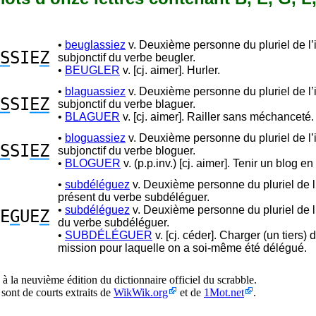
•
beuglassiez
v. Deuxième personne du pluriel de l’
S
SIE
Z
subjonctif du verbe beugler.
•
BEUGLER
v. [cj. aimer]. Hurler.
•
blaguassiez
v. Deuxième personne du pluriel de l’
S
SI
EZ
subjonctif du verbe blaguer.
•
BLAGUER
v. [cj. aimer]. Railler sans méchanceté.
•
bloguassiez
v. Deuxième personne du pluriel de l’
S
SI
EZ
subjonctif du verbe bloguer.
•
BLOGUER
v. (p.p.inv.) [cj. aimer]. Tenir un blog en
•
subdéléguez
v. Deuxième personne du pluriel de l’
présent du verbe subdéléguer.
•
subdéléguez
v. Deuxième personne du pluriel de l’
E
G
UE
Z
du verbe subdéléguer.
•
SUBDÉLÉGUER
v. [cj. céder]. Charger (un tiers) 
mission pour laquelle on a soi-même été délégué.
à la neuvième édition du dictionnaire officiel du scrabble.
 sont de courts extraits de
WikWik.org
et de
1Mot.net
.