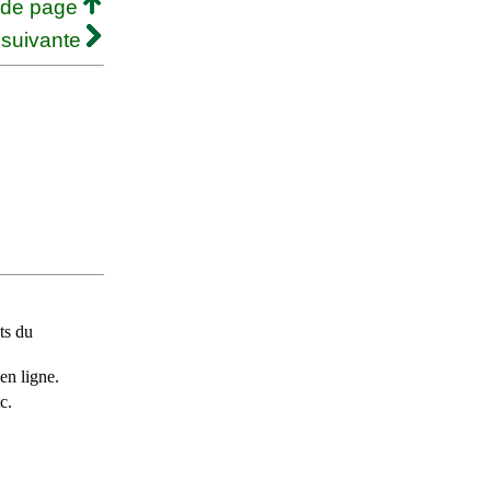
 de page
 suivante
ts du
en ligne.
c.