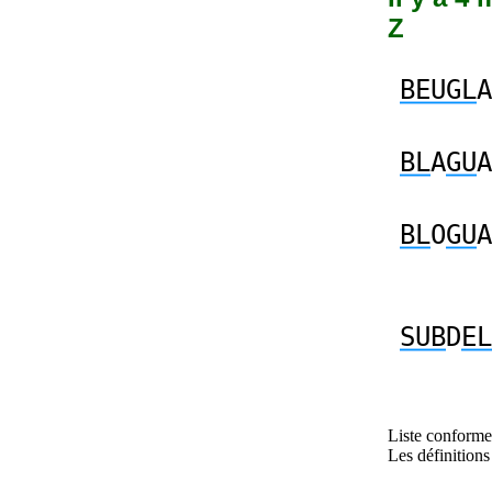
Z
BEUGL
A
BL
A
GU
A
BL
O
GU
A
SUB
D
EL
Liste conforme 
Les définitions