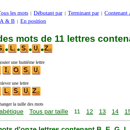
Tous les mots
Débutant par
Terminant par
Contenant
|
|
|
 A & B
En position
|
des mots de 11 lettres conten
•
•
•
•
outer une huitième lettre
lever une lettre
anger la taille des mots
abétique
Tous par taille
11
12
13
14
1
 mots d'onze lettres contenant B, E, G, L,