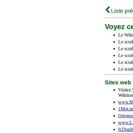
Liste pr
Voyez ce
Le Wikt
Le scra
Le scra
Le scrab
Le scra
Le scra
Sites we
Visitez
Wiktion
www.Be
1Mot.ne
Ortogra
www.Li
fr.Dupl