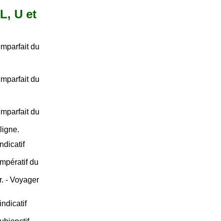
L, U et
imparfait du
imparfait du
imparfait du
 ligne.
ndicatif
mpératif du
er. - Voyager
ndicatif