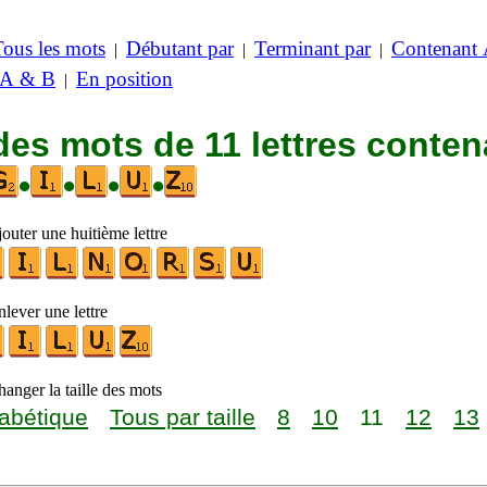
Tous les mots
Débutant par
Terminant par
Contenant
|
|
|
 A & B
En position
|
des mots de 11 lettres conten
•
•
•
•
outer une huitième lettre
lever une lettre
anger la taille des mots
abétique
Tous par taille
8
10
11
12
13