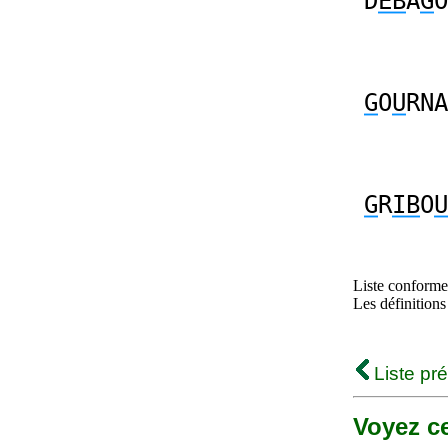
D
EB
A
G
O
G
O
U
RNA
G
R
IB
O
U
Liste conforme 
Les définitions
Liste pr
Voyez ce