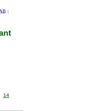
 AB
|
ant
14