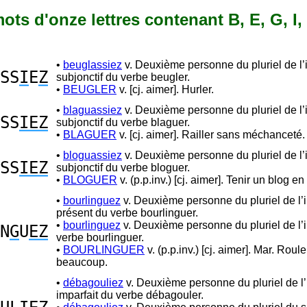
 mots d'onze lettres contenant B, E, G, I, 
•
beuglassiez
v. Deuxième personne du pluriel de l’
SS
I
E
Z
subjonctif du verbe beugler.
•
BEUGLER
v. [cj. aimer]. Hurler.
•
blaguassiez
v. Deuxième personne du pluriel de l’
SS
IEZ
subjonctif du verbe blaguer.
•
BLAGUER
v. [cj. aimer]. Railler sans méchanceté.
•
bloguassiez
v. Deuxième personne du pluriel de l’
SS
IEZ
subjonctif du verbe bloguer.
•
BLOGUER
v. (p.p.inv.) [cj. aimer]. Tenir un blog en
•
bourlinguez
v. Deuxième personne du pluriel de l’i
présent du verbe bourlinguer.
•
bourlinguez
v. Deuxième personne du pluriel de l’i
N
G
U
EZ
verbe bourlinguer.
•
BOURLINGUER
v. (p.p.inv.) [cj. aimer]. Mar. Roul
beaucoup.
•
débagouliez
v. Deuxième personne du pluriel de l’i
imparfait du verbe débagouler.