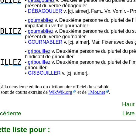
ULI
E
Z
•
débagouliez
v. Deuxième personne du pluriel du s
présent du verbe débagouler.
•
DÉBAGOULER
v. [cj. aimer]. Fam., Vx. Vomir. - Pr
•
gournabliez
v. Deuxième personne du pluriel de l’i
imparfait du verbe gournabler.
BLIEZ
•
gournabliez
v. Deuxième personne du pluriel du su
présent du verbe gournabler.
•
GOURNABLER
v. [cj. aimer]. Mar. Fixer avec des
•
gribouillez
v. Deuxième personne du pluriel du pr
l’indicatif de gribouiller.
I
L
L
EZ
•
gribouillez
v. Deuxième personne du pluriel de l’im
gribouiller.
•
GRIBOUILLER
v. [cj. aimer].
à la neuvième édition du dictionnaire officiel du scrabble.
 sont de courts extraits de
WikWik.org
et de
1Mot.net
.
Haut
écédente
Liste
tte liste pour :