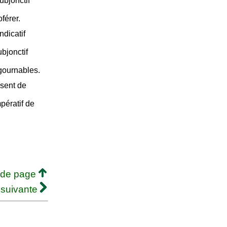
ubjonctif
oférer.
ndicatif
bjonctif
 gournables.
ésent de
pératif de
 de page
 suivante