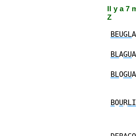
Il y a 7
Z
BEUGL
A
BL
A
GU
A
BL
O
GU
A
B
O
U
R
LI