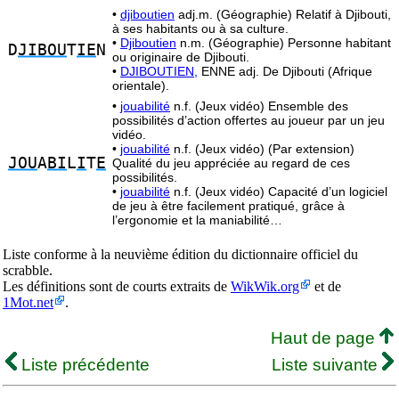
•
djiboutien
adj.m. (Géographie) Relatif à Djibouti,
à ses habitants ou à sa culture.
•
Djiboutien
n.m. (Géographie) Personne habitant
D
JIBOU
T
IE
N
ou originaire de Djibouti.
•
DJIBOUTIEN,
ENNE adj. De Djibouti (Afrique
orientale).
•
jouabilité
n.f. (Jeux vidéo) Ensemble des
possibilités d’action offertes au joueur par un jeu
vidéo.
•
jouabilité
n.f. (Jeux vidéo) (Par extension)
JOU
A
BI
L
I
T
E
Qualité du jeu appréciée au regard de ces
possibilités.
•
jouabilité
n.f. (Jeux vidéo) Capacité d’un logiciel
de jeu à être facilement pratiqué, grâce à
l’ergonomie et la maniabilité…
Liste conforme à la neuvième édition du dictionnaire officiel du
scrabble.
Les définitions sont de courts extraits de
WikWik.org
et de
1Mot.net
.
Haut de page
Liste précédente
Liste suivante