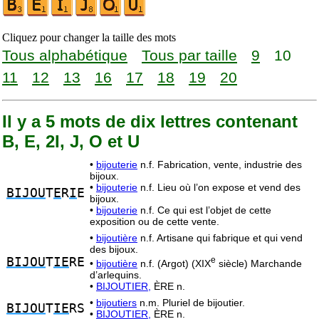
Cliquez pour changer la taille des mots
Tous alphabétique
Tous par taille
9
10
11
12
13
16
17
18
19
20
Il y a 5 mots de dix lettres contenant
B, E, 2I, J, O et U
•
bijouterie
n.f. Fabrication, vente, industrie des
bijoux.
•
bijouterie
n.f. Lieu où l’on expose et vend des
BIJOU
T
E
R
I
E
bijoux.
•
bijouterie
n.f. Ce qui est l’objet de cette
exposition ou de cette vente.
•
bijoutière
n.f. Artisane qui fabrique et qui vend
des bijoux.
BIJOU
T
IE
RE
e
•
bijoutière
n.f. (Argot) (XIX
siècle) Marchande
d’arlequins.
•
BIJOUTIER,
ÈRE n.
•
bijoutiers
n.m. Pluriel de bijoutier.
BIJOU
T
IE
RS
•
BIJOUTIER,
ÈRE n.