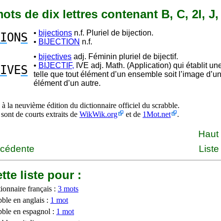
mots de dix lettres contenant B, C, 2I, J,
•
bijections
n.f. Pluriel de bijection.
I
ON
S
•
BIJECTION
n.f.
•
bijectives
adj. Féminin pluriel de bijectif.
•
BIJECTIF,
IVE adj. Math. (Application) qui établit une
I
VE
S
telle que tout élément d’un ensemble soit l’image d’un
élément d’un autre.
à la neuvième édition du dictionnaire officiel du scrabble.
 sont de courts extraits de
WikWik.org
et de
1Mot.net
.
Haut
écédente
Liste
tte liste pour :
ionnaire français :
3 mots
bble en anglais :
1 mot
bble en espagnol :
1 mot