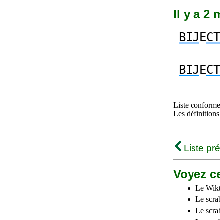
Il y a 2 
BIJ
E
CT
BIJ
E
CT
Liste conforme 
Les définitions
Liste pr
Voyez ce
Le Wikt
Le scra
Le scra