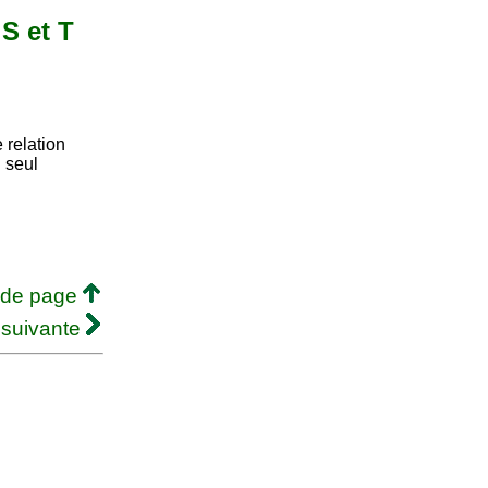
 S et T
 relation
 seul
 de page
 suivante