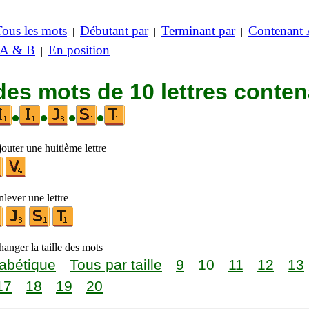
Tous les mots
Débutant par
Terminant par
Contenant
|
|
|
 A & B
En position
|
des mots de 10 lettres conte
•
•
•
•
outer une huitième lettre
lever une lettre
anger la taille des mots
abétique
Tous par taille
9
10
11
12
13
17
18
19
20