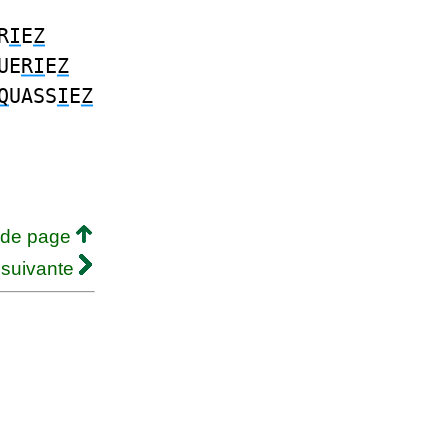
R
I
E
Z
UE
RI
E
Z
Q
UASS
I
E
Z
 de page
 suivante