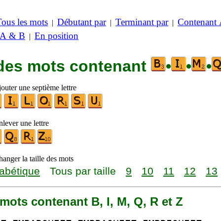
Tous les mots
Débutant par
Terminant par
Contenant
|
|
|
 A & B
En position
|
 des mots contenant
•
•
•
outer une septième lettre
lever une lettre
anger la taille des mots
abétique
Tous par taille
9
10
11
12
13
2 mots contenant B, I, M, Q, R et Z