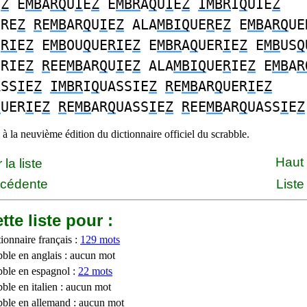
E
Z
E
MB
A
RQ
U
I
E
Z
E
MBR
A
Q
U
I
E
Z
IMBR
I
Q
UIE
Z
ERE
Z
R
E
MB
AR
Q
U
I
E
Z
ALA
MBIQ
UE
R
E
Z
E
MB
A
RQ
UE
E
RI
E
Z
E
MB
OU
Q
UE
RI
E
Z
E
MBR
A
Q
UER
I
E
Z
E
MB
US
Q
ERIE
Z
R
EE
MB
AR
Q
U
I
E
Z
ALA
MBIQ
UE
R
IE
Z
E
MB
A
R
ASS
I
E
Z
IMBR
I
Q
UASSIE
Z
R
E
MB
AR
Q
UER
I
E
Z
Q
UER
I
E
Z
R
E
MB
AR
Q
UASS
I
E
Z
R
EE
MB
AR
Q
UASS
I
E
Z
à la neuvième édition du dictionnaire officiel du scrabble.
Haut
la liste
écédente
Liste
tte liste pour :
ionnaire français :
129 mots
bble en anglais : aucun mot
bble en espagnol :
22 mots
ble en italien : aucun mot
bble en allemand : aucun mot