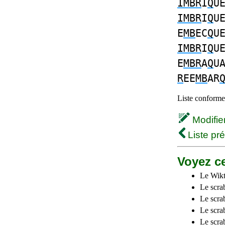
IMBR
I
Q
U
IMBR
I
Q
U
E
MB
EC
Q
U
IMBR
I
Q
U
E
MBR
A
Q
U
R
EE
MB
AR
Liste conforme 
Modifier 
Liste pr
Voyez ce
Le Wikt
Le scra
Le scra
Le scrab
Le scra