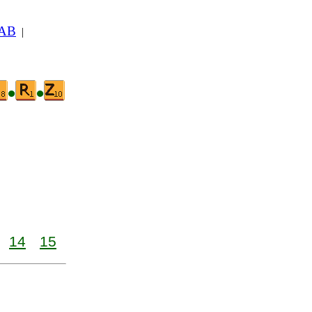
 AB
|
•
•
14
15