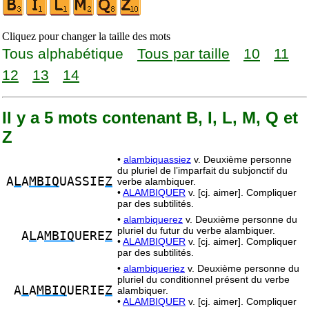
Cliquez pour changer la taille des mots
Tous alphabétique
Tous par taille
10
11
12
13
14
Il y a 5 mots contenant B, I, L, M, Q et
Z
•
alambiquassiez
v. Deuxième personne
du pluriel de l’imparfait du subjonctif du
A
L
A
MBIQ
UASSIE
Z
verbe alambiquer.
•
ALAMBIQUER
v. [cj. aimer]. Compliquer
par des subtilités.
•
alambiquerez
v. Deuxième personne du
pluriel du futur du verbe alambiquer.
A
L
A
MBIQ
UERE
Z
•
ALAMBIQUER
v. [cj. aimer]. Compliquer
par des subtilités.
•
alambiqueriez
v. Deuxième personne du
pluriel du conditionnel présent du verbe
A
L
A
MBIQ
UERIE
Z
alambiquer.
•
ALAMBIQUER
v. [cj. aimer]. Compliquer