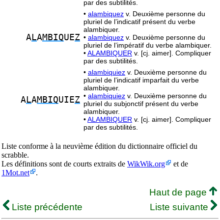
par des subtilités.
•
alambiquez
v. Deuxième personne du
pluriel de l’indicatif présent du verbe
alambiquer.
A
L
A
MBIQ
UE
Z
•
alambiquez
v. Deuxième personne du
pluriel de l’impératif du verbe alambiquer.
•
ALAMBIQUER
v. [cj. aimer]. Compliquer
par des subtilités.
•
alambiquiez
v. Deuxième personne du
pluriel de l’indicatif imparfait du verbe
alambiquer.
•
alambiquiez
v. Deuxième personne du
A
L
A
MBIQ
UIE
Z
pluriel du subjonctif présent du verbe
alambiquer.
•
ALAMBIQUER
v. [cj. aimer]. Compliquer
par des subtilités.
Liste conforme à la neuvième édition du dictionnaire officiel du
scrabble.
Les définitions sont de courts extraits de
WikWik.org
et de
1Mot.net
.
Haut de page
Liste précédente
Liste suivante