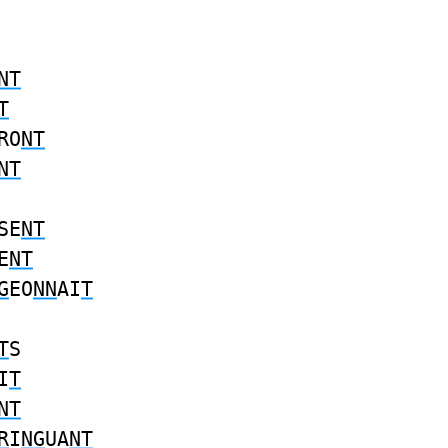
NT
T
RO
NT
NT
SE
NT
E
NT
G
EO
NN
AI
T
T
S
I
T
NT
R
I
NG
UA
NT