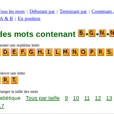
Tous les mots
Débutant par
Terminant par
Contenant
|
|
|
 A & B
En position
|
 des mots contenant
•
•
•
outer une septième lettre
lever une lettre
anger la taille des mots
abétique
Tous par taille
9
10
11
12
13
17