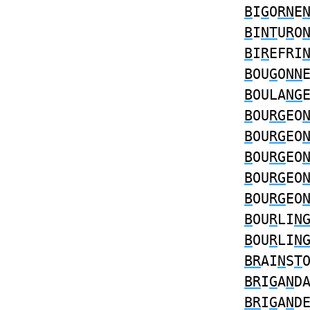
B
I
G
O
RN
E
B
I
NT
U
R
O
B
I
R
EFRI
B
OU
G
O
NN
B
OULA
NG
B
OU
RG
EO
B
OU
RG
EO
B
OU
RG
EO
B
OU
RG
EO
B
OU
RG
EO
B
OU
R
LI
N
B
OU
R
LI
N
BR
AI
N
S
T
BR
I
G
A
N
D
BR
I
G
A
N
D