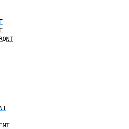
T
T
R
O
NT
NT
E
NT