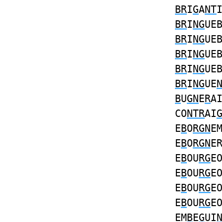
BR
I
G
A
NT
BR
I
NG
UE
BR
I
NG
UE
BR
I
NG
UE
BR
I
NG
UE
BR
I
NG
UE
B
U
GN
E
R
A
CO
NTR
AI
E
B
O
RGN
E
E
B
O
RGN
E
E
B
OU
RG
E
E
B
OU
RG
E
E
B
OU
RG
E
E
B
OU
RG
E
EM
B
E
G
UI