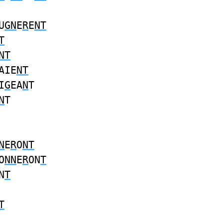
U
GN
E
R
E
NT
T
NT
AIE
NT
I
G
EA
N
T
N
T
N
E
R
O
NT
O
NN
E
R
ON
T
N
T
T