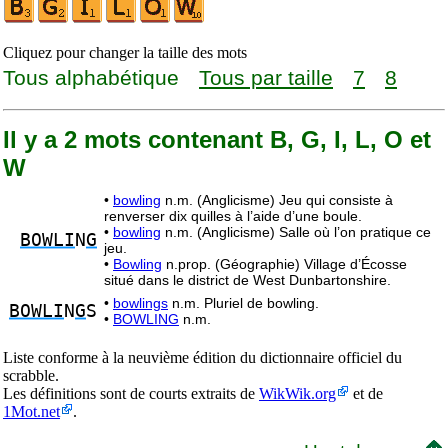
Cliquez pour changer la taille des mots
Tous alphabétique
Tous par taille
7
8
Il y a 2 mots contenant B, G, I, L, O et
W
•
bowling
n.m. (Anglicisme) Jeu qui consiste à
renverser dix quilles à l’aide d’une boule.
•
bowling
n.m. (Anglicisme) Salle où l’on pratique ce
BOWLI
N
G
jeu.
•
Bowling
n.prop. (Géographie) Village d’Écosse
situé dans le district de West Dunbartonshire.
•
bowlings
n.m. Pluriel de bowling.
BOWLI
N
G
S
•
BOWLING
n.m.
Liste conforme à la neuvième édition du dictionnaire officiel du
scrabble.
Les définitions sont de courts extraits de
WikWik.org
et de
1Mot.net
.