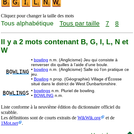
Cliquez pour changer la taille des mots
Tous alphabétique
Tous par taille
7
8
Il y a 2 mots contenant B, G, I, L, N et
W
•
bowling
n.m. (Anglicisme) Jeu qui consiste à
renverser dix quilles à l’aide d’une boule.
•
bowling
n.m. (Anglicisme) Salle où l’on pratique ce
B
O
WLING
jeu.
•
Bowling
n.prop. (Géographie) Village d’Écosse
situé dans le district de West Dunbartonshire.
•
bowlings
n.m. Pluriel de bowling.
B
O
WLING
S
•
BOWLING
n.m.
Liste conforme à la neuvième édition du dictionnaire officiel du
scrabble.
Les définitions sont de courts extraits de
WikWik.org
et de
1Mot.net
.