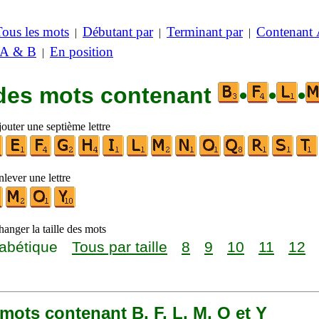
Tous les mots
Débutant par
Terminant par
Contenant
|
|
|
 A & B
En position
|
 des mots contenant
•
•
•
outer une septième lettre
lever une lettre
anger la taille des mots
abétique
Tous par taille
8
9
10
11
12
0 mots contenant B, F, L, M, O et Y