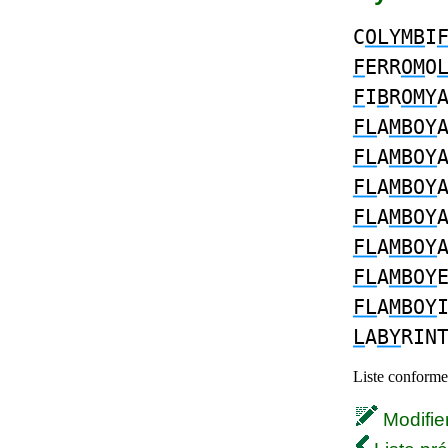
C
OLYMB
I
F
ERR
OM
O
F
I
B
R
OMY
FL
A
MBOY
FL
A
MBOY
FL
A
MBOY
FL
A
MBOY
FL
A
MBOY
FL
A
MBOY
FL
A
MBOY
L
A
BY
RIN
Liste conforme 
Modifier 