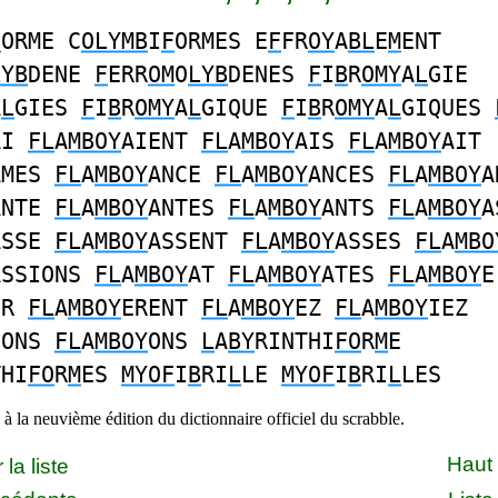
F
ORME C
OLYMB
I
F
ORMES E
F
FR
OY
A
BL
E
M
ENT
LYB
DENE
F
ERR
OM
O
LYB
DENES
F
I
B
R
OMY
A
L
GIE
A
L
GIES
F
I
B
R
OMY
A
L
GIQUE
F
I
B
R
OMY
A
L
GIQUES
AI
FL
A
MBOY
AIENT
FL
A
MBOY
AIS
FL
A
MBOY
AIT
AMES
FL
A
MBOY
ANCE
FL
A
MBOY
ANCES
FL
A
MBOY
A
ANTE
FL
A
MBOY
ANTES
FL
A
MBOY
ANTS
FL
A
MBOY
A
ASSE
FL
A
MBOY
ASSENT
FL
A
MBOY
ASSES
FL
A
MBO
ASSIONS
FL
A
MBOY
AT
FL
A
MBOY
ATES
FL
A
MBOY
E
ER
FL
A
MBOY
ERENT
FL
A
MBOY
EZ
FL
A
MBOY
IEZ
IONS
FL
A
MBOY
ONS
L
A
BY
RINTHI
FO
R
M
E
THI
FO
R
M
ES
MYOF
I
B
RI
L
LE
MYOF
I
B
RI
L
LES
à la neuvième édition du dictionnaire officiel du scrabble.
Haut
la liste