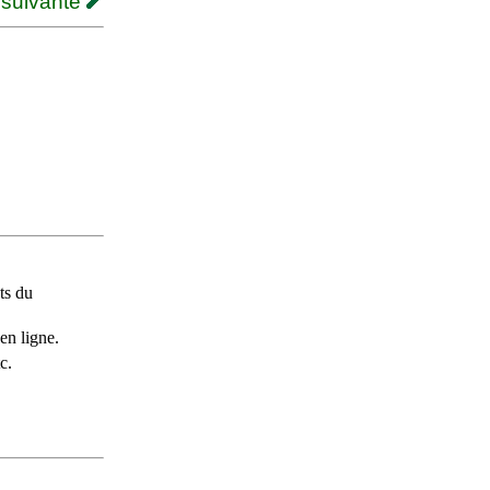
 suivante
ts du
en ligne.
c.