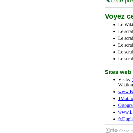
Liste pr
Voyez ce
Le Wikt
Le scra
Le scra
Le scrab
Le scra
Le scra
Sites we
Visitez
Wiktion
www.Be
1Mot.ne
Ortogra
www.Li
fr.Dupl
Ce site u