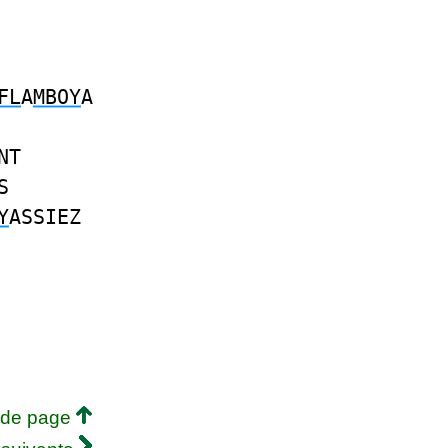
FL
A
MBOY
A
NT
S
Y
ASSIEZ
 de page