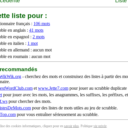
écédente
Liste
tte liste pour :
ionnaire français :
106 mots
bble en anglais :
41 mots
bble en espagnol :
2 mots
ble en italien :
1 mot
bble en allemand : aucun mot
bble en roumain : aucun mot
b recommandés
WikWik.org
- cherchez des mots et construisez des listes à partir des mo
naire.
stWordClub.com
et
www.Jette7.com
pour jouer au scrabble duplicate 
t
pour jouer avec les mots, les anagrammes, les suffixes, les préfixes, et
f.ws
pour chercher des mots.
stesDeMots.com
pour des listes de mots utiles au jeu de scrabble.
iTop.com
pour vous entraîner sérieusement au scrabble.
tilise des cookies informatiques, cliquez pour en
savoir plus
. Politique
vie privée
.