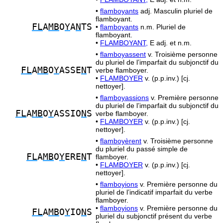
•
flamboyants
adj. Masculin pluriel de
flamboyant.
FL
A
MB
O
Y
A
N
TS
•
flamboyants
n.m. Pluriel de
flamboyant.
•
FLAMBOYANT,
E adj. et n.m.
•
flamboyassent
v. Troisième personne
du pluriel de l’imparfait du subjonctif du
FL
A
MB
O
Y
ASSE
N
T
verbe flamboyer.
•
FLAMBOYER
v. (p.p.inv.) [cj.
nettoyer].
•
flamboyassions
v. Première personne
du pluriel de l’imparfait du subjonctif du
FL
A
MB
O
Y
ASSIO
N
S
verbe flamboyer.
•
FLAMBOYER
v. (p.p.inv.) [cj.
nettoyer].
•
flamboyèrent
v. Troisième personne
du pluriel du passé simple de
FL
A
MB
O
Y
ERE
N
T
flamboyer.
•
FLAMBOYER
v. (p.p.inv.) [cj.
nettoyer].
•
flamboyions
v. Première personne du
pluriel de l’indicatif imparfait du verbe
flamboyer.
•
flamboyions
v. Première personne du
FL
A
MB
O
Y
IO
N
S
pluriel du subjonctif présent du verbe