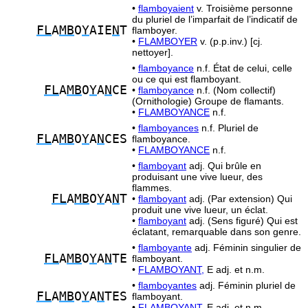
•
flamboyaient
v. Troisième personne
du pluriel de l’imparfait de l’indicatif de
FL
A
MB
O
Y
AIE
N
T
flamboyer.
•
FLAMBOYER
v. (p.p.inv.) [cj.
nettoyer].
•
flamboyance
n.f. État de celui, celle
ou ce qui est flamboyant.
FL
A
MB
O
Y
A
N
CE
•
flamboyance
n.f. (Nom collectif)
(Ornithologie) Groupe de flamants.
•
FLAMBOYANCE
n.f.
•
flamboyances
n.f. Pluriel de
FL
A
MB
O
Y
A
N
CES
flamboyance.
•
FLAMBOYANCE
n.f.
•
flamboyant
adj. Qui brûle en
produisant une vive lueur, des
flammes.
FL
A
MB
O
Y
A
N
T
•
flamboyant
adj. (Par extension) Qui
produit une vive lueur, un éclat.
•
flamboyant
adj. (Sens figuré) Qui est
éclatant, remarquable dans son genre.
•
flamboyante
adj. Féminin singulier de
FL
A
MB
O
Y
A
N
TE
flamboyant.
•
FLAMBOYANT,
E adj. et n.m.
•
flamboyantes
adj. Féminin pluriel de
FL
A
MB
O
Y
A
N
TES
flamboyant.
•
FLAMBOYANT,
E adj. et n.m.