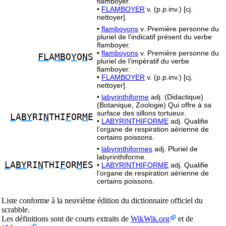
flamboyer.
•
FLAMBOYER
v. (p.p.inv.) [cj.
nettoyer].
•
flamboyons
v. Première personne du
pluriel de l’indicatif présent du verbe
flamboyer.
•
flamboyons
v. Première personne du
FL
A
MB
O
Y
O
N
S
pluriel de l’impératif du verbe
flamboyer.
•
FLAMBOYER
v. (p.p.inv.) [cj.
nettoyer].
•
labyrinthiforme
adj. (Didactique)
(Botanique, Zoologie) Qui offre à sa
surface des sillons tortueux.
L
A
BY
RI
N
THI
F
OR
M
E
•
LABYRINTHIFORME
adj. Qualifie
l’organe de respiration aérienne de
certains poissons.
•
labyrinthiformes
adj. Pluriel de
labyrinthiforme.
L
A
BY
RI
N
THI
F
OR
M
ES
•
LABYRINTHIFORME
adj. Qualifie
l’organe de respiration aérienne de
certains poissons.
Liste conforme à la neuvième édition du dictionnaire officiel du
scrabble.
Les définitions sont de courts extraits de
WikWik.org
et de