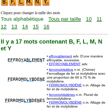
Cliquez pour changer la taille des mots
Tous alphabétique
Tous par taille
10
11
12
13
14
15
16
Il y a 17 mots contenant B, F, L, M, N
et Y
•
effroyablement
adv. D’une manière
E
F
FRO
Y
A
BL
E
M
E
N
T
effroyable, excessive.
•
EFFROYABLEMENT
adv.
•
ferromolybdène
n.m. (Chimie)
Ferroalliage de fer et molybdène avec
une proportion de 60 à 75 % de
F
ERRO
M
O
LYB
DE
N
E
molybdène.
•
FERROMOLYBDÈNE
n.m. Alliage de
fer et de molybdène.
•
ferromolybdènes
n.m. Pluriel de
ferromolybdène.
F
ERRO
M
O
LYB
DE
N
ES
•
FERROMOLYBDÈNE
n.m. Alliage de
fer et de molybdène.