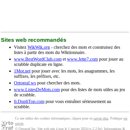
Sites web recommandés
Visitez
WikWik.org
- cherchez des mots et construisez des
listes à partir des mots du Wiktionnaire.
www.BestWordClub.com
et
www.Jette7.com
pour jouer au
scrabble duplicate en ligne.
1Mot.net
pour jouer avec les mots, les anagrammes, les
suffixes, les préfixes, etc.
Ortograf.ws
pour chercher des mots.
www.ListesDeMots.com
pour des listes de mots utiles au jeu
de scrabble.
fr.DupliTop.com
pour vous entraîner sérieusement au
scrabble.
Ce site utilise des cookies informatiques, cliquez pour en
savoir plus
. Politique
vie
privée
.
© Ortograf Inc. Site web mis à jour le 1 janvier 2024 (v-2.2.0
z
).
Informations &