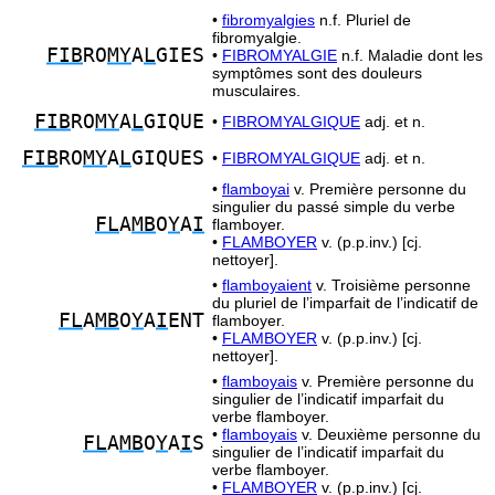
•
fibromyalgies
n.f. Pluriel de
fibromyalgie.
FIB
RO
MY
A
L
GIES
•
FIBROMYALGIE
n.f. Maladie dont les
symptômes sont des douleurs
musculaires.
FIB
RO
MY
A
L
GIQUE
•
FIBROMYALGIQUE
adj. et n.
FIB
RO
MY
A
L
GIQUES
•
FIBROMYALGIQUE
adj. et n.
•
flamboyai
v. Première personne du
singulier du passé simple du verbe
FL
A
MB
O
Y
A
I
flamboyer.
•
FLAMBOYER
v. (p.p.inv.) [cj.
nettoyer].
•
flamboyaient
v. Troisième personne
du pluriel de l’imparfait de l’indicatif de
FL
A
MB
O
Y
A
I
ENT
flamboyer.
•
FLAMBOYER
v. (p.p.inv.) [cj.
nettoyer].
•
flamboyais
v. Première personne du
singulier de l’indicatif imparfait du
verbe flamboyer.
•
flamboyais
v. Deuxième personne du
FL
A
MB
O
Y
A
I
S
singulier de l’indicatif imparfait du
verbe flamboyer.
•
FLAMBOYER
v. (p.p.inv.) [cj.