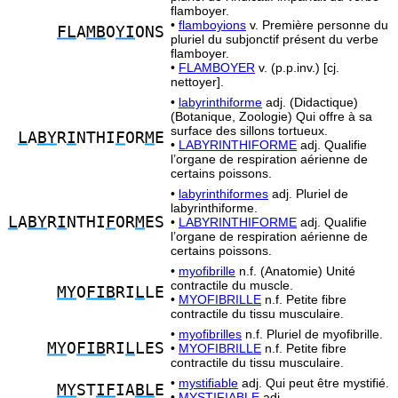
flamboyer.
•
flamboyions
v. Première personne du
FL
A
MB
O
YI
ONS
pluriel du subjonctif présent du verbe
flamboyer.
•
FLAMBOYER
v. (p.p.inv.) [cj.
nettoyer].
•
labyrinthiforme
adj. (Didactique)
(Botanique, Zoologie) Qui offre à sa
surface des sillons tortueux.
L
A
BY
R
I
NTHI
F
OR
M
E
•
LABYRINTHIFORME
adj. Qualifie
l’organe de respiration aérienne de
certains poissons.
•
labyrinthiformes
adj. Pluriel de
labyrinthiforme.
L
A
BY
R
I
NTHI
F
OR
M
ES
•
LABYRINTHIFORME
adj. Qualifie
l’organe de respiration aérienne de
certains poissons.
•
myofibrille
n.f. (Anatomie) Unité
contractile du muscle.
MY
O
FIB
RI
L
LE
•
MYOFIBRILLE
n.f. Petite fibre
contractile du tissu musculaire.
•
myofibrilles
n.f. Pluriel de myofibrille.
MY
O
FIB
RI
L
LES
•
MYOFIBRILLE
n.f. Petite fibre
contractile du tissu musculaire.
•
mystifiable
adj. Qui peut être mystifié.
MY
ST
IF
IA
BL
E
•
MYSTIFIABLE
adj.