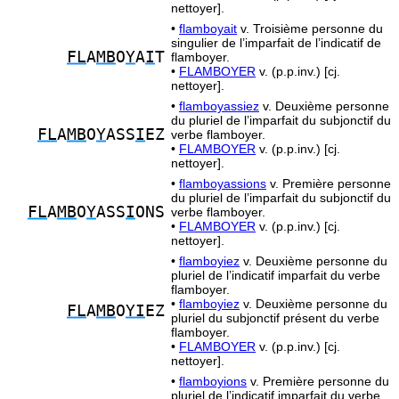
nettoyer].
•
flamboyait
v. Troisième personne du
singulier de l’imparfait de l’indicatif de
FL
A
MB
O
Y
A
I
T
flamboyer.
•
FLAMBOYER
v. (p.p.inv.) [cj.
nettoyer].
•
flamboyassiez
v. Deuxième personne
du pluriel de l’imparfait du subjonctif du
FL
A
MB
O
Y
ASS
I
EZ
verbe flamboyer.
•
FLAMBOYER
v. (p.p.inv.) [cj.
nettoyer].
•
flamboyassions
v. Première personne
du pluriel de l’imparfait du subjonctif du
FL
A
MB
O
Y
ASS
I
ONS
verbe flamboyer.
•
FLAMBOYER
v. (p.p.inv.) [cj.
nettoyer].
•
flamboyiez
v. Deuxième personne du
pluriel de l’indicatif imparfait du verbe
flamboyer.
•
flamboyiez
v. Deuxième personne du
FL
A
MB
O
YI
EZ
pluriel du subjonctif présent du verbe
flamboyer.
•
FLAMBOYER
v. (p.p.inv.) [cj.
nettoyer].
•
flamboyions
v. Première personne du
pluriel de l’indicatif imparfait du verbe