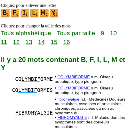
Cliquez pour enlever une lettre
Cliquez pour changer la taille des mots
Tous alphabétique
Tous par taille
9
10
11
12
13
14
15
16
Il y a 20 mots contenant B, F, I, L, M et
Y
•
COLYMBIFORME
n.m. Oiseau
CO
LYMBIF
ORME
aquatique, type plongeon.
•
COLYMBIFORME
n.m. Oiseau
CO
LYMBIF
ORMES
aquatique, type plongeon.
•
fibromyalgie
n.f. (Médecine) Douleurs
musculaires, osseuses et articulaires
chroniques, associées ou non au
FIB
RO
MY
A
L
GIE
syndrome du…
•
FIBROMYALGIE
n.f. Maladie dont les
symptômes sont des douleurs
musculaires.