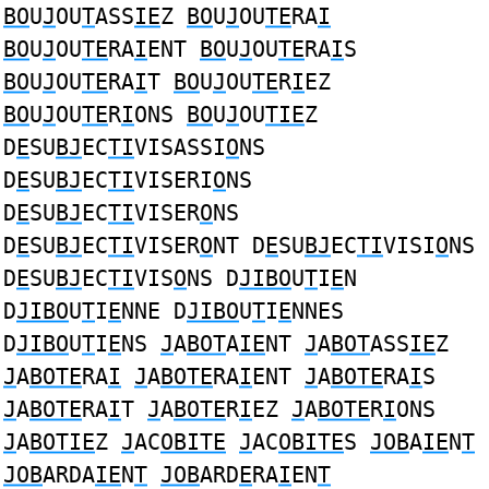
BO
U
J
OU
T
ASS
IE
Z
BO
U
J
OU
TE
RA
I
BO
U
J
OU
TE
RA
I
ENT
BO
U
J
OU
TE
RA
I
S
BO
U
J
OU
TE
RA
I
T
BO
U
J
OU
TE
R
I
EZ
BO
U
J
OU
TE
R
I
ONS
BO
U
J
OU
TIE
Z
D
E
SU
BJ
EC
TI
VISASSI
O
NS
D
E
SU
BJ
EC
TI
VISERI
O
NS
D
E
SU
BJ
EC
TI
VISER
O
NS
D
E
SU
BJ
EC
TI
VISER
O
NT D
E
SU
BJ
EC
TI
VISI
O
NS
D
E
SU
BJ
EC
TI
VIS
O
NS D
JIBO
U
T
I
E
N
D
JIBO
U
T
I
E
NNE D
JIBO
U
T
I
E
NNES
D
JIBO
U
T
I
E
NS
J
A
BOT
A
IE
NT
J
A
BOT
ASS
IE
Z
J
A
BOTE
RA
I
J
A
BOTE
RA
I
ENT
J
A
BOTE
RA
I
S
J
A
BOTE
RA
I
T
J
A
BOTE
R
I
EZ
J
A
BOTE
R
I
ONS
J
A
BOTIE
Z
J
AC
OBITE
J
AC
OBITE
S
JOB
A
IE
N
T
JOB
ARDA
IE
N
T
JOB
ARD
E
RA
I
EN
T