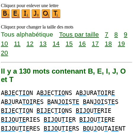
Cliquez pour enlever une lettre
Cliquez pour changer la taille des mots
Tous alphabétique
Tous par taille
7
8
9
10
11
12
13
14
15
16
17
18
19
20
Il y a 130 mots contenant B, E, I, J, O
et T
A
BJE
C
TIO
N A
BJE
C
TIO
NS A
BJ
URA
TOI
R
E
A
BJ
URA
TOI
R
E
S
B
AN
JOI
S
TE
B
AN
JOI
S
TE
S
BIJE
C
T
I
O
N
BIJE
C
T
I
O
NS
BIJO
U
TE
RIE
BIJO
U
TE
RIES
BIJO
U
T
I
E
R
BIJO
U
T
I
E
RE
BIJO
U
T
I
E
RES
BIJO
U
T
I
E
RS
BO
U
J
OU
T
A
IE
NT