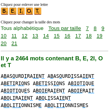
Cliquez pour enlever une lettre
Cliquez pour changer la taille des mots
Tous alphabétique
Tous par taille
7
8
9
10
11
12
13
14
15
16
17
18
19
20
21
Il y a 2464 mots contenant B, E, 2I, O
et T
A
B
AS
O
URD
I
RA
IE
N
T
A
B
AS
O
URD
I
SSA
IE
N
T
A
BETI
R
IO
NS A
BETI
SS
IO
NS A
BIOTI
QU
E
A
BIOTI
QU
E
S A
BOIE
RA
I
EN
T
A
BOIE
RA
IT
A
BO
L
I
RA
IE
N
T
A
BO
L
I
SSA
IE
N
T
A
BO
L
ITI
ONNISM
E
A
BO
L
ITI
ONNISM
E
S