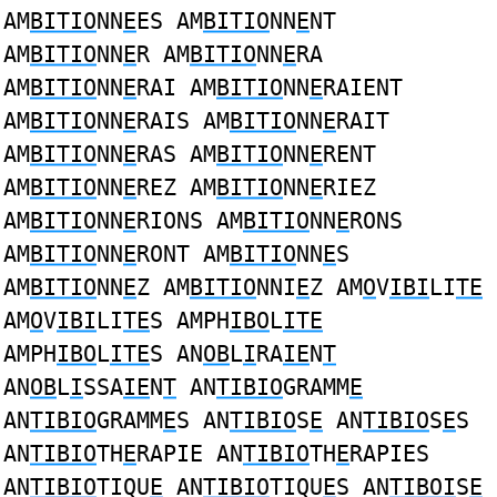
AM
BITIO
NN
E
ES AM
BITIO
NN
E
NT
AM
BITIO
NN
E
R AM
BITIO
NN
E
RA
AM
BITIO
NN
E
RAI AM
BITIO
NN
E
RAIENT
AM
BITIO
NN
E
RAIS AM
BITIO
NN
E
RAIT
AM
BITIO
NN
E
RAS AM
BITIO
NN
E
RENT
AM
BITIO
NN
E
REZ AM
BITIO
NN
E
RIEZ
AM
BITIO
NN
E
RIONS AM
BITIO
NN
E
RONS
AM
BITIO
NN
E
RONT AM
BITIO
NN
E
S
AM
BITIO
NN
E
Z AM
BITIO
NNI
E
Z AM
O
V
IBI
LI
TE
AM
O
V
IBI
LI
TE
S AMPH
IBO
L
ITE
AMPH
IBO
L
ITE
S AN
OB
L
I
RA
IE
N
T
AN
OB
L
I
SSA
IE
N
T
AN
TIBIO
GRAMM
E
AN
TIBIO
GRAMM
E
S AN
TIBIO
S
E
AN
TIBIO
S
E
S
AN
TIBIO
TH
E
RAPIE AN
TIBIO
TH
E
RAPIES
AN
TIBIO
TIQU
E
AN
TIBIO
TIQU
E
S AN
TIBOI
S
E