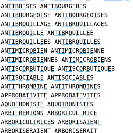
AN
TIBOI
S
E
S AN
TIBO
URG
E
O
I
S
AN
TIBO
URG
E
O
I
SE AN
TIBO
URG
E
O
I
SES
AN
TIB
R
O
U
I
LLAG
E
AN
TIB
R
O
U
I
LLAG
E
S
AN
TIB
R
O
U
I
LL
E
AN
TIB
R
O
U
I
LL
E
E
AN
TIB
R
O
U
I
LL
E
ES AN
TIB
R
O
U
I
LL
E
S
AN
TI
M
I
CR
OB
I
E
N AN
TI
M
I
CR
OB
I
E
NNE
AN
TI
M
I
CR
OB
I
E
NNES AN
TI
M
I
CR
OB
I
E
NS
AN
TI
SC
O
R
B
UT
I
QU
E
AN
TI
SC
O
R
B
UT
I
QU
E
S
AN
TI
S
O
C
I
A
B
L
E
AN
TI
S
O
C
I
A
B
L
E
S
AN
TI
THR
O
M
BI
N
E
AN
TI
THR
O
M
BI
N
E
S
APPR
OB
A
TI
V
I
T
E
APPR
OB
A
TI
V
I
T
E
S
AQU
OIB
ON
I
S
TE
AQU
OIB
ON
I
S
TE
S
AR
BIT
R
E
R
IO
NS AR
BO
R
I
CUL
T
R
I
C
E
AR
BO
R
I
CUL
T
R
I
C
E
S AR
BO
R
I
SA
IE
N
T
AR
BO
R
I
S
E
RA
I
EN
T
AR
BO
R
I
S
E
RA
IT