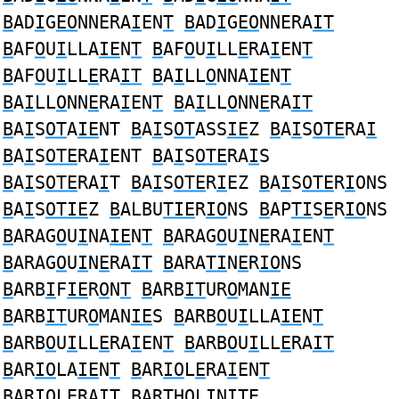
B
AD
I
G
EO
NNERA
I
EN
T
B
AD
I
G
EO
NNERA
IT
B
AF
O
U
I
LLA
IE
N
T
B
AF
O
U
I
LL
E
RA
I
EN
T
B
AF
O
U
I
LL
E
RA
IT
B
A
I
LL
O
NNA
IE
N
T
B
A
I
LL
O
NN
E
RA
I
EN
T
B
A
I
LL
O
NN
E
RA
IT
B
A
I
S
OT
A
IE
NT
B
A
I
S
OT
ASS
IE
Z
B
A
I
S
OTE
RA
I
B
A
I
S
OTE
RA
I
ENT
B
A
I
S
OTE
RA
I
S
B
A
I
S
OTE
RA
I
T
B
A
I
S
OTE
R
I
EZ
B
A
I
S
OTE
R
I
ONS
B
A
I
S
OTIE
Z
B
ALBU
TIE
R
IO
NS
B
AP
TI
S
E
R
IO
NS
B
ARAG
O
U
I
NA
IE
N
T
B
ARAG
O
U
I
N
E
RA
I
EN
T
B
ARAG
O
U
I
N
E
RA
IT
B
ARA
TI
N
E
R
IO
NS
B
ARB
I
F
IE
R
O
N
T
B
ARB
IT
UR
O
MAN
IE
B
ARB
IT
UR
O
MAN
IE
S
B
ARB
O
U
I
LLA
IE
N
T
B
ARB
O
U
I
LL
E
RA
I
EN
T
B
ARB
O
U
I
LL
E
RA
IT
B
AR
IO
LA
IE
N
T
B
AR
IO
L
E
RA
I
EN
T
B
AR
IO
L
E
RA
IT
B
AR
T
H
O
L
I
N
I
T
E