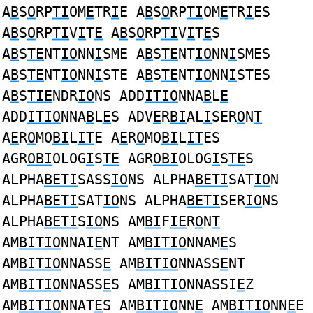
A
B
S
O
RP
TI
OM
E
TR
I
E A
B
S
O
RP
TI
OM
E
TR
I
ES
A
B
S
O
RP
TI
V
I
T
E
A
B
S
O
RP
TI
V
I
T
E
S
A
B
S
TE
NT
IO
NN
I
SME A
B
S
TE
NT
IO
NN
I
SMES
A
B
S
TE
NT
IO
NN
I
STE A
B
S
TE
NT
IO
NN
I
STES
A
B
S
TIE
NDR
IO
NS ADD
ITIO
NNA
B
L
E
ADD
ITIO
NNA
B
L
E
S ADV
E
R
BI
AL
I
SER
O
N
T
A
E
R
O
MO
BI
L
IT
E A
E
R
O
MO
BI
L
IT
ES
AGR
OBI
OLOG
I
S
TE
AGR
OBI
OLOG
I
S
TE
S
ALPHA
BETI
SASS
IO
NS ALPHA
BETI
SAT
IO
N
ALPHA
BETI
SAT
IO
NS ALPHA
BETI
SER
IO
NS
ALPHA
BETI
S
IO
NS AM
BI
F
IE
R
O
N
T
AM
BITIO
NNAI
E
NT AM
BITIO
NNAM
E
S
AM
BITIO
NNASS
E
AM
BITIO
NNASS
E
NT
AM
BITIO
NNASS
E
S AM
BITIO
NNASSI
E
Z
AM
BITIO
NNAT
E
S AM
BITIO
NN
E
AM
BITIO
NN
E
E