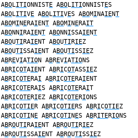
A
BO
L
ITI
ONNIST
E
A
BO
L
ITI
ONNIST
E
S
A
BO
L
ITI
V
E
A
BO
L
ITI
V
E
S A
BO
M
I
NA
IE
N
T
A
BO
M
I
N
E
RA
I
EN
T
A
BO
M
I
N
E
RA
IT
A
BO
NN
I
RA
IE
N
T
A
BO
NN
I
SSA
IE
N
T
A
BO
U
TI
RA
IE
NT A
BO
U
TI
R
IE
Z
A
BO
U
TI
SSA
IE
NT A
BO
U
TI
SS
IE
Z
A
B
R
E
V
I
A
TIO
N A
B
R
E
V
I
A
TIO
NS
A
B
R
I
C
OT
A
IE
NT A
B
R
I
C
OT
ASS
IE
Z
A
B
R
I
C
OTE
RA
I
A
B
R
I
C
OTE
RA
I
ENT
A
B
R
I
C
OTE
RA
I
S A
B
R
I
C
OTE
RA
I
T
A
B
R
I
C
OTE
R
I
EZ A
B
R
I
C
OTE
R
I
ONS
A
B
R
I
C
OTIE
R A
B
R
I
C
OTIE
RS A
B
R
I
C
OTIE
Z
A
B
R
I
C
OTI
N
E
A
B
R
I
C
OTI
N
E
S A
B
R
ITE
R
IO
NS
A
B
R
O
U
TI
RA
IE
NT A
B
R
O
U
TI
R
IE
Z
A
B
R
O
U
TI
SSA
IE
NT A
B
R
O
U
TI
SS
IE
Z