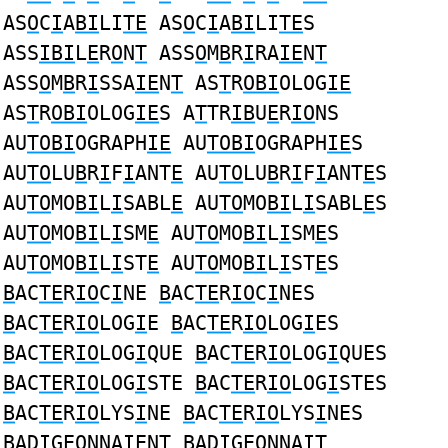
AS
O
C
I
A
BI
LI
TE
AS
O
C
I
A
BI
LI
TE
S
ASS
IBI
L
E
R
O
N
T
ASS
O
M
B
R
I
RA
IE
N
T
ASS
O
M
B
R
I
SSA
IE
N
T
AS
T
R
OBI
OLOG
IE
AS
T
R
OBI
OLOG
IE
S A
T
TR
IB
U
E
R
IO
NS
AU
TOBI
OGRAPH
IE
AU
TOBI
OGRAPH
IE
S
AU
TO
LU
B
R
I
F
I
ANT
E
AU
TO
LU
B
R
I
F
I
ANT
E
S
AU
TO
MO
BI
L
I
SABL
E
AU
TO
MO
BI
L
I
SABL
E
S
AU
TO
MO
BI
L
I
SM
E
AU
TO
MO
BI
L
I
SM
E
S
AU
TO
MO
BI
L
I
ST
E
AU
TO
MO
BI
L
I
ST
E
S
B
AC
TE
R
IO
C
I
NE
B
AC
TE
R
IO
C
I
NES
B
AC
TE
R
IO
LOG
I
E
B
AC
TE
R
IO
LOG
I
ES
B
AC
TE
R
IO
LOG
I
QUE
B
AC
TE
R
IO
LOG
I
QUES
B
AC
TE
R
IO
LOG
I
STE
B
AC
TE
R
IO
LOG
I
STES
B
AC
TE
R
IO
LYS
I
NE
B
AC
TE
R
IO
LYS
I
NES
B
AD
I
G
EO
NNA
I
EN
T
B
AD
I
G
EO
NNA
IT