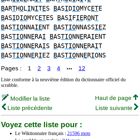
B
AR
T
H
O
L
I
N
I
T
E
S
B
AS
I
D
IO
MYC
ET
E
B
AS
I
D
IO
MYC
ET
ES
B
AS
I
F
IE
R
O
N
T
B
AS
TIO
NNA
IE
NT
B
AS
TIO
NNASS
IE
Z
B
AS
TIO
NN
E
RA
I
B
AS
TIO
NN
E
RA
I
ENT
B
AS
TIO
NN
E
RA
I
S
B
AS
TIO
NN
E
RA
I
T
B
AS
TIO
NN
E
R
I
EZ
B
AS
TIO
NN
E
R
I
ONS
Pages :
1
2
3
4
12
•••
Liste conforme à la neuvième édition du dictionnaire officiel du
scrabble.
Haut de page
Modifier la liste
Liste précédente
Liste suivante
Voyez cette liste pour :
Le Wiktionnaire français :
21596 mots