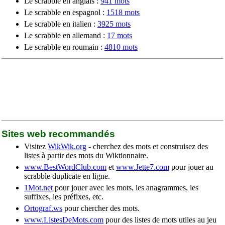
Le scrabble en anglais :
941 mots
Le scrabble en espagnol :
1518 mots
Le scrabble en italien :
3925 mots
Le scrabble en allemand :
17 mots
Le scrabble en roumain :
4810 mots
Sites web recommandés
Visitez
WikWik.org
- cherchez des mots et construisez des
listes à partir des mots du Wiktionnaire.
www.BestWordClub.com
et
www.Jette7.com
pour jouer au
scrabble duplicate en ligne.
1Mot.net
pour jouer avec les mots, les anagrammes, les
suffixes, les préfixes, etc.
Ortograf.ws
pour chercher des mots.
www.ListesDeMots.com
pour des listes de mots utiles au jeu