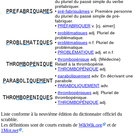
du pluriel du passé simple du verbe
préfabriquer.
P
R
E
FA
B
RI
Q
UA
ME
S
•
pré-fabriquâmes
v. Première personne
du pluriel du passé simple de pré-
fabriquer.
•
PRÉFABRIQUER
v. [cj. aimer].
•
problématiques
adj. Pluriel de
problématique.
P
RO
B
L
EM
ATI
Q
U
E
S
•
problématiques
n.f. Pluriel de
problématique.
•
PROBLÉMATIQUE
adj. et n.f.
•
thrombopénique
adj. (Médecine)
THRO
MB
O
PE
NI
Q
U
E
Relatif à la thrombopénie.
•
THROMBOPÉNIQUE
adj.
•
paraboliquement
adv. En décrivant une
P
ARA
B
OLI
Q
U
EME
NT
parabole.
•
PARABOLIQUEMENT
adv.
•
thrombopéniques
adj. Pluriel de
THRO
MB
O
PE
NI
Q
U
E
S
thrombopénique.
•
THROMBOPÉNIQUE
adj.
Liste conforme à la neuvième édition du dictionnaire officiel du
scrabble.
Les définitions sont de courts extraits de
WikWik.org
et de
1Mot.net
.