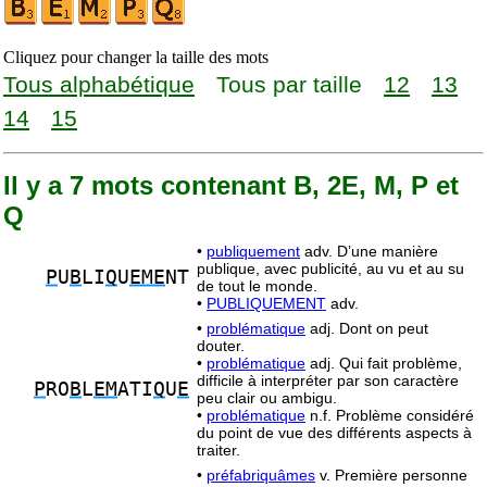
Cliquez pour changer la taille des mots
Tous alphabétique
Tous par taille
12
13
14
15
Il y a 7 mots contenant B, 2E, M, P et
Q
•
publiquement
adv. D’une manière
publique, avec publicité, au vu et au su
P
U
B
LI
Q
U
EME
NT
de tout le monde.
•
PUBLIQUEMENT
adv.
•
problématique
adj. Dont on peut
douter.
•
problématique
adj. Qui fait problème,
difficile à interpréter par son caractère
P
RO
B
L
EM
ATI
Q
U
E
peu clair ou ambigu.
•
problématique
n.f. Problème considéré
du point de vue des différents aspects à
traiter.
•
préfabriquâmes
v. Première personne