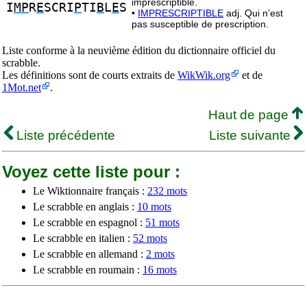
imprescriptible.
I
MP
R
E
SCRI
P
TI
B
L
E
S
•
IMPRESCRIPTIBLE
adj. Qui n’est
pas susceptible de prescription.
Liste conforme à la neuvième édition du dictionnaire officiel du
scrabble.
Les définitions sont de courts extraits de
WikWik.org
et de
1Mot.net
.
Haut de page
Liste précédente
Liste suivante
Voyez cette liste pour :
Le Wiktionnaire français :
232 mots
Le scrabble en anglais :
10 mots
Le scrabble en espagnol :
51 mots
Le scrabble en italien :
52 mots
Le scrabble en allemand :
2 mots
Le scrabble en roumain :
16 mots