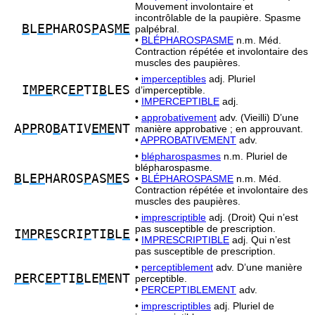
Mouvement involontaire et
incontrôlable de la paupière. Spasme
B
L
EP
HAROS
P
AS
ME
palpébral.
•
BLÉPHAROSPASME
n.m. Méd.
Contraction répétée et involontaire des
muscles des paupières.
•
imperceptibles
adj. Pluriel
I
MPE
RC
EP
TI
B
LES
d’imperceptible.
•
IMPERCEPTIBLE
adj.
•
approbativement
adv. (Vieilli) D’une
A
PP
RO
B
ATIV
EME
NT
manière approbative ; en approuvant.
•
APPROBATIVEMENT
adv.
•
blépharospasmes
n.m. Pluriel de
blépharospasme.
B
L
EP
HAROS
P
AS
ME
S
•
BLÉPHAROSPASME
n.m. Méd.
Contraction répétée et involontaire des
muscles des paupières.
•
imprescriptible
adj. (Droit) Qui n’est
pas susceptible de prescription.
I
MP
R
E
SCRI
P
TI
B
L
E
•
IMPRESCRIPTIBLE
adj. Qui n’est
pas susceptible de prescription.
•
perceptiblement
adv. D’une manière
PE
RC
EP
TI
B
LE
M
ENT
perceptible.
•
PERCEPTIBLEMENT
adv.
•
imprescriptibles
adj. Pluriel de