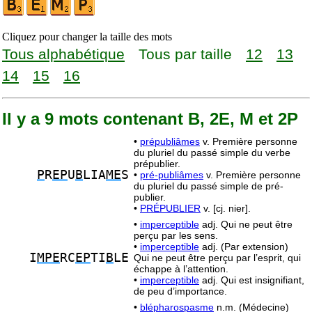
Cliquez pour changer la taille des mots
Tous alphabétique
Tous par taille
12
13
14
15
16
Il y a 9 mots contenant B, 2E, M et 2P
•
prépubliâmes
v. Première personne
du pluriel du passé simple du verbe
prépublier.
P
R
EP
U
B
LIA
ME
S
•
pré-publiâmes
v. Première personne
du pluriel du passé simple de pré-
publier.
•
PRÉPUBLIER
v. [cj. nier].
•
imperceptible
adj. Qui ne peut être
perçu par les sens.
•
imperceptible
adj. (Par extension)
I
MPE
RC
EP
TI
B
LE
Qui ne peut être perçu par l’esprit, qui
échappe à l’attention.
•
imperceptible
adj. Qui est insignifiant,
de peu d’importance.
•
blépharospasme
n.m. (Médecine)