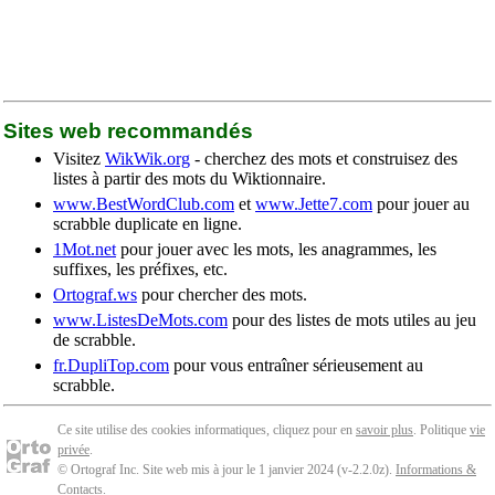
Sites web recommandés
Visitez
WikWik.org
- cherchez des mots et construisez des
listes à partir des mots du Wiktionnaire.
www.BestWordClub.com
et
www.Jette7.com
pour jouer au
scrabble duplicate en ligne.
1Mot.net
pour jouer avec les mots, les anagrammes, les
suffixes, les préfixes, etc.
Ortograf.ws
pour chercher des mots.
www.ListesDeMots.com
pour des listes de mots utiles au jeu
de scrabble.
fr.DupliTop.com
pour vous entraîner sérieusement au
scrabble.
Ce site utilise des cookies informatiques, cliquez pour en
savoir plus
. Politique
vie
privée
.
© Ortograf Inc. Site web mis à jour le 1 janvier 2024 (v-2.2.0
z
).
Informations &
Contacts
.