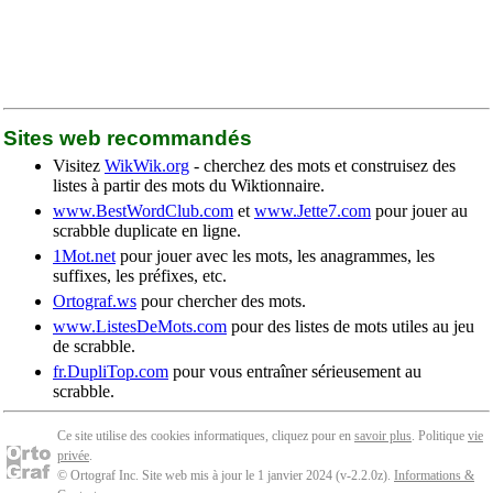
Sites web recommandés
Visitez
WikWik.org
- cherchez des mots et construisez des
listes à partir des mots du Wiktionnaire.
www.BestWordClub.com
et
www.Jette7.com
pour jouer au
scrabble duplicate en ligne.
1Mot.net
pour jouer avec les mots, les anagrammes, les
suffixes, les préfixes, etc.
Ortograf.ws
pour chercher des mots.
www.ListesDeMots.com
pour des listes de mots utiles au jeu
de scrabble.
fr.DupliTop.com
pour vous entraîner sérieusement au
scrabble.
Ce site utilise des cookies informatiques, cliquez pour en
savoir plus
. Politique
vie
privée
.
© Ortograf Inc. Site web mis à jour le 1 janvier 2024 (v-2.2.0
z
).
Informations &