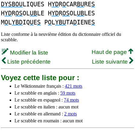
DYSBOU
LIQUES H
YD
R
O
CAR
BU
RE
S
H
YD
R
OS
OL
UB
LE H
YD
R
OS
OL
UB
LES
M
O
L
YBD
IQ
U
E
S
P
O
L
YBU
TA
D
IENE
S
Liste conforme à la neuvième édition du dictionnaire officiel du
scrabble.
Haut de page
Modifier la liste
Liste précédente
Liste suivante
Voyez cette liste pour :
Le Wiktionnaire français :
421 mots
Le scrabble en anglais :
59 mots
Le scrabble en espagnol :
74 mots
Le scrabble en italien : aucun mot
Le scrabble en allemand :
2 mots
Le scrabble en roumain : aucun mot