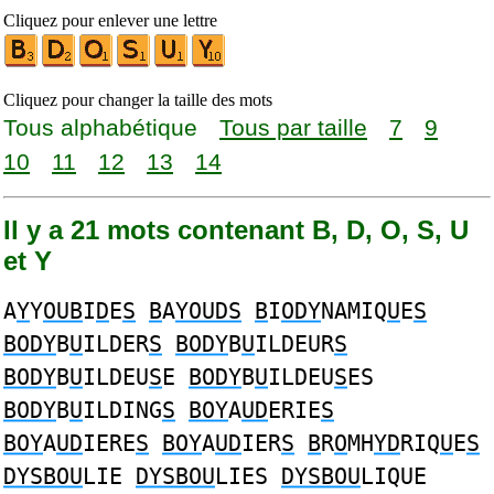
Cliquez pour enlever une lettre
Cliquez pour changer la taille des mots
Tous alphabétique
Tous par taille
7
9
10
11
12
13
14
Il y a 21 mots contenant B, D, O, S, U
et Y
A
Y
Y
OUB
I
D
E
S
B
A
YOUDS
B
I
ODY
NAMIQ
U
E
S
BODY
B
U
ILDER
S
BODY
B
U
ILDEUR
S
BODY
B
U
ILDEU
S
E
BODY
B
U
ILDEU
S
ES
BODY
B
U
ILDING
S
BOY
A
UD
ERIE
S
BOY
A
UD
IERE
S
BOY
A
UD
IER
S
B
R
O
MH
YD
RIQ
U
E
S
DYSBOU
LIE
DYSBOU
LIES
DYSBOU
LIQUE