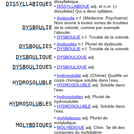
dissyllabique.
D
I
S
S
YL
LA
B
IQ
U
ES
•
DISSYLLABIQUE
adj. et n.m. (=
dissyllabe) Qui a deux syllabes.
•
dysboulie
n.f. (Médecine, Psychiatrie)
Nom donné à toutes sortes de troubles
DYSB
O
UL
IE
de la volonté, comme par exemple
l’aboulie.
•
DYSBOULIE
n.f. Trouble de la volonté.
•
dysboulies
n.f. Pluriel de dysboulie.
DYSB
O
UL
IES
•
DYSBOULIE
n.f. Trouble de la volonté.
DYSB
O
UL
IQUE
•
DYSBOULIQUE
adj.
DYSB
O
UL
IQUES
•
DYSBOULIQUE
adj.
•
hydrosoluble
adj. (Chimie) Qualifie un
corps chimique soluble dans l’eau.
H
YD
RO
S
O
LUB
LE
•
HYDROSOLUBLE
adj. Soluble dans
l’eau.
•
hydrosolubles
adj. Pluriel de
hydrosoluble.
H
YD
RO
S
O
LUB
LES
•
HYDROSOLUBLE
adj. Soluble dans
l’eau.
•
molybdiques
adj. Pluriel de
molybdique.
MO
LYBD
IQ
U
E
S
•
MOLYBDIQUE
adj. Chim. Se dit des
composés du molybdène.