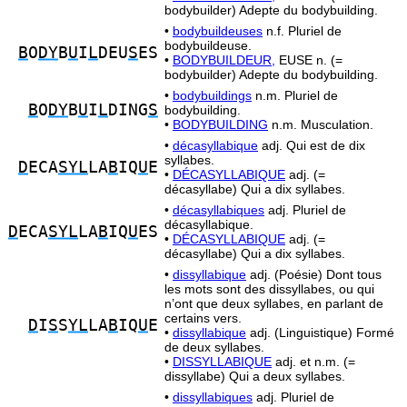
bodybuilder) Adepte du bodybuilding.
•
bodybuildeuses
n.f. Pluriel de
bodybuildeuse.
B
O
DY
B
U
I
L
DEU
S
ES
•
BODYBUILDEUR,
EUSE n. (=
bodybuilder) Adepte du bodybuilding.
•
bodybuildings
n.m. Pluriel de
B
O
DY
B
U
I
L
DING
S
bodybuilding.
•
BODYBUILDING
n.m. Musculation.
•
décasyllabique
adj. Qui est de dix
syllabes.
D
ECA
SYL
LA
B
IQ
U
E
•
DÉCASYLLABIQUE
adj. (=
décasyllabe) Qui a dix syllabes.
•
décasyllabiques
adj. Pluriel de
décasyllabique.
D
ECA
SYL
LA
B
IQ
U
ES
•
DÉCASYLLABIQUE
adj. (=
décasyllabe) Qui a dix syllabes.
•
dissyllabique
adj. (Poésie) Dont tous
les mots sont des dissyllabes, ou qui
n’ont que deux syllabes, en parlant de
certains vers.
D
I
S
S
YL
LA
B
IQ
U
E
•
dissyllabique
adj. (Linguistique) Formé
de deux syllabes.
•
DISSYLLABIQUE
adj. et n.m. (=
dissyllabe) Qui a deux syllabes.
•
dissyllabiques
adj. Pluriel de