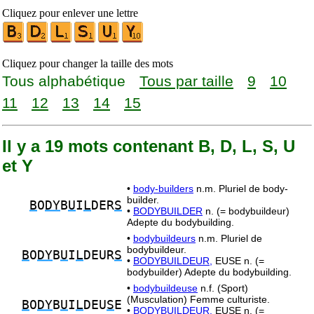
Cliquez pour enlever une lettre
Cliquez pour changer la taille des mots
Tous alphabétique
Tous par taille
9
10
11
12
13
14
15
Il y a 19 mots contenant B, D, L, S, U
et Y
•
body-builders
n.m. Pluriel de body-
builder.
B
O
DY
B
U
I
L
DER
S
•
BODYBUILDER
n. (= bodybuildeur)
Adepte du bodybuilding.
•
bodybuildeurs
n.m. Pluriel de
bodybuildeur.
B
O
DY
B
U
I
L
DEUR
S
•
BODYBUILDEUR,
EUSE n. (=
bodybuilder) Adepte du bodybuilding.
•
bodybuildeuse
n.f. (Sport)
(Musculation) Femme culturiste.
B
O
DY
B
U
I
L
DEU
S
E
•
BODYBUILDEUR,
EUSE n. (=