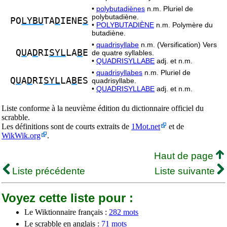
•
polybutadiènes
n.m. Pluriel de
polybutadiène.
PO
LYBU
TA
D
IENE
S
•
POLYBUTADIÈNE
n.m. Polymère du
butadiène.
•
quadrisyllabe
n.m. (Versification) Vers
Q
U
A
D
RI
SYL
LA
B
E
de quatre syllables.
•
QUADRISYLLABE
adj. et n.m.
•
quadrisyllabes
n.m. Pluriel de
Q
U
A
D
RI
SYL
LA
B
ES
quadrisyllabe.
•
QUADRISYLLABE
adj. et n.m.
Liste conforme à la neuvième édition du dictionnaire officiel du
scrabble.
Les définitions sont de courts extraits de
1Mot.net
et de
WikWik.org
.
Haut de page
Liste précédente
Liste suivante
Voyez cette liste pour :
Le Wiktionnaire français :
282 mots
Le scrabble en anglais :
71 mots