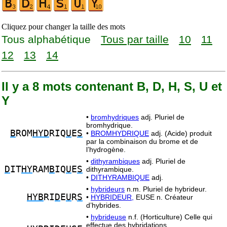
Cliquez pour changer la taille des mots
Tous alphabétique
Tous par taille
10
11
12
13
14
Il y a 8 mots contenant B, D, H, S, U et
Y
•
bromhydriques
adj. Pluriel de
bromhydrique.
B
ROM
HYD
RIQ
U
E
S
•
BROMHYDRIQUE
adj. (Acide) produit
par la combinaison du brome et de
l’hydrogène.
•
dithyrambiques
adj. Pluriel de
D
IT
HY
RAM
B
IQ
U
E
S
dithyrambique.
•
DITHYRAMBIQUE
adj.
•
hybrideurs
n.m. Pluriel de hybrideur.
HYB
RI
D
E
U
R
S
•
HYBRIDEUR,
EUSE n. Créateur
d’hybrides.
•
hybrideuse
n.f. (Horticulture) Celle qui
effectue des hybridations.