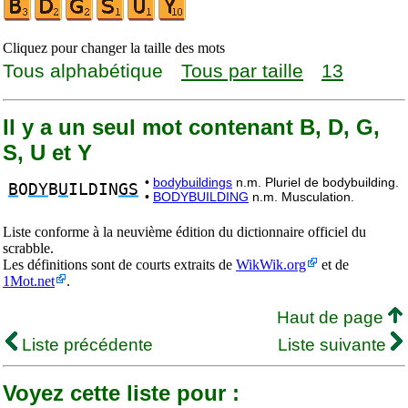
Cliquez pour changer la taille des mots
Tous alphabétique
Tous par taille
13
Il y a un seul mot contenant B, D, G,
S, U et Y
•
bodybuildings
n.m. Pluriel de bodybuilding.
B
O
DY
B
U
ILDIN
GS
•
BODYBUILDING
n.m. Musculation.
Liste conforme à la neuvième édition du dictionnaire officiel du
scrabble.
Les définitions sont de courts extraits de
WikWik.org
et de
1Mot.net
.
Haut de page
Liste précédente
Liste suivante
Voyez cette liste pour :